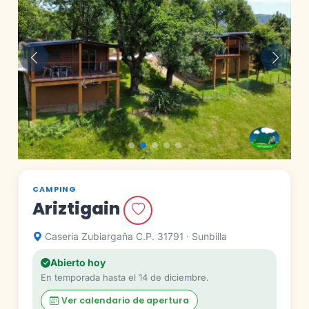
Anterior
Siguie
CAMPING
Ariztigain
Caseria Zubiargaña C.P. 31791 · Sunbilla
Abierto hoy
En temporada hasta el 14 de diciembre.
Ver calendario de apertura