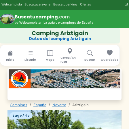
Webcampista
Buscatucaravana
Buscatuparking
Ofertas
Buscatucamping
.com
by Webcampista · La guía de campings de España
Camping Ariztigain
Datos del camping Ariztigain
Cerca / En
Inicio
Listado
Mapa
Buscar
Guardados
ruta
Campings
/
España
/
Navarra
/
Ariztigain
Lago / río