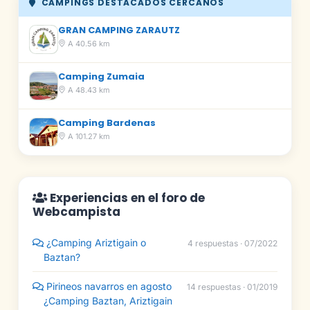
CAMPINGS DESTACADOS CERCANOS
GRAN CAMPING ZARAUTZ
A 40.56 km
Camping Zumaia
A 48.43 km
Camping Bardenas
A 101.27 km
Experiencias en el foro de
Webcampista
¿Camping Ariztigain o
4 respuestas · 07/2022
Baztan?
Pirineos navarros en agosto
14 respuestas · 01/2019
¿Camping Baztan, Ariztigain