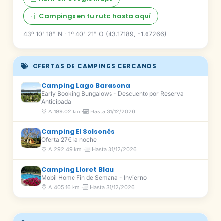
Campings en tu ruta hasta aquí
43º 10' 18" N · 1º 40' 21" O (43.17189, -1.67266)
OFERTAS DE CAMPINGS CERCANOS
Camping Lago Barasona
Early Booking Bungalows - Descuento por Reserva
Anticipada
A 199.02 km ·
Hasta 31/12/2026
Camping El Solsonés
Oferta 27€ la noche
A 292.49 km ·
Hasta 31/12/2026
Camping Lloret Blau
Mobil Home Fin de Semana - Invierno
A 405.16 km ·
Hasta 31/12/2026