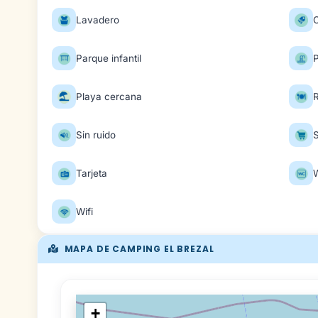
Lavadero
O
Parque infantil
P
Playa cercana
Sin ruido
Tarjeta
Wifi
MAPA DE CAMPING EL BREZAL
+