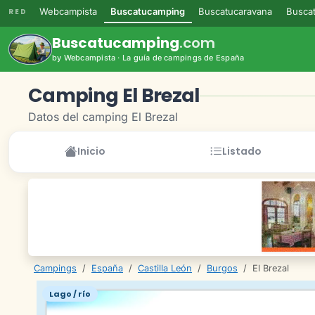
Webcampista
Buscatucamping
Buscatucaravana
Buscat
RED
Buscatucamping
.com
by Webcampista · La guía de campings de España
Camping El Brezal
Datos del camping El Brezal
Inicio
Listado
Campings
/
España
/
Castilla León
/
Burgos
/
El Brezal
Lago / río