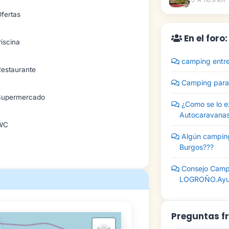
A 110.9 km
fertas
En el foro
iscina
camping entre
Restaurante
Camping para 
Supermercado
¿Como se lo e
Autocaravana
WC
Algún campin
Burgos???
Consejo Camp
LOGROÑO.Ay
Preguntas f