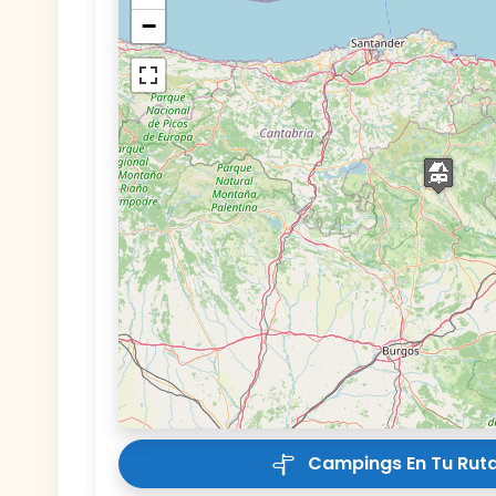
−
Campings En Tu Ruta