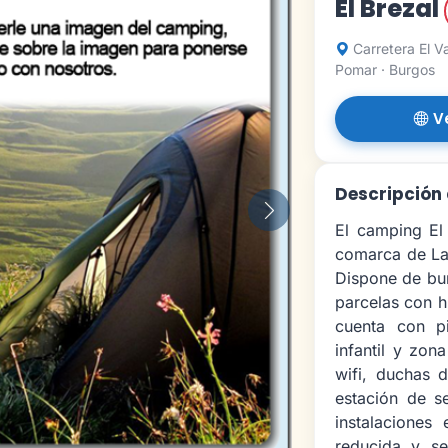
El Brezal
Carretera El V
Pomar · Burgos
V
Descripción 
Siguiente
El camping El
comarca de Las
Dispone de bu
parcelas con hi
cuenta con pi
infantil y zon
wifi, duchas d
estación de s
instalaciones
reducida y se