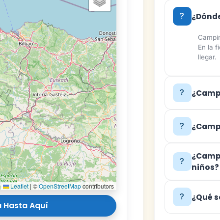
¿Dónde
Campin
En la 
llegar.
¿Campi
¿Campi
¿Campi
niños?
Leaflet
|
©
OpenStreetMap
contributors
¿Qué s
 Hasta Aquí