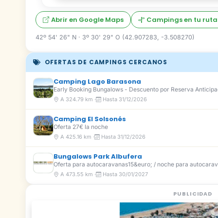
Abrir en Google Maps
Campings en tu ruta
42º 54' 26" N · 3º 30' 29" O (42.907283, -3.508270)
OFERTAS DE CAMPINGS CERCANOS
Camping Lago Barasona
Early Booking Bungalows - Descuento por Reserva Anticip
A 324.79 km ·
Hasta 31/12/2026
Camping El Solsonés
Oferta 27€ la noche
A 425.16 km ·
Hasta 31/12/2026
Bungalows Park Albufera
Oferta para autocaravanas15&euro; / noche para autocarav
A 473.55 km ·
Hasta 30/01/2027
PUBLICIDAD