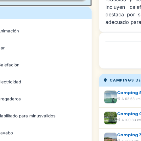
incluyen cale
destaca por s
adecuado para 
Animación
Bar
Calefación
CAMPINGS DE
lectricidad
Camping 
Fregaderos
A 62.63 km
Camping 
abilitado para minusválidos
A 100.33 k
Lavabo
Camping 