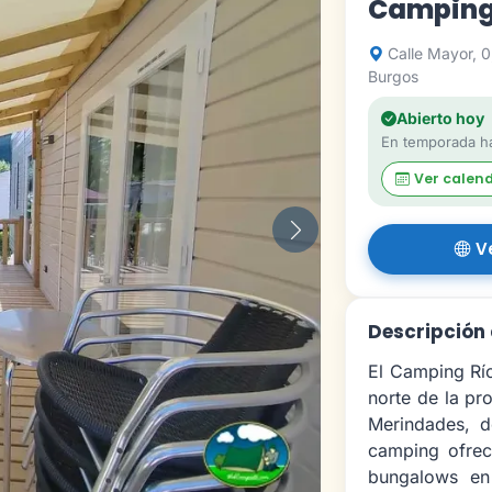
Camping
Calle Mayor, 0
Burgos
Abierto hoy
En temporada ha
Ver calen
Siguiente
V
Descripción
El Camping Río
norte de la pr
Merindades, d
camping ofrec
bungalows en