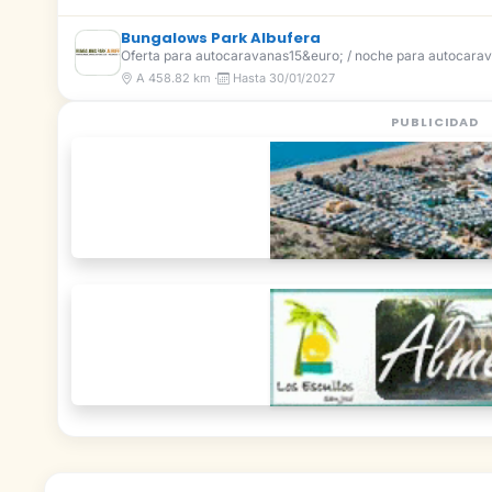
Bungalows Park Albufera
Oferta para autocaravanas15&euro; / noche para autocarav
A 458.82 km ·
Hasta 30/01/2027
PUBLICIDAD