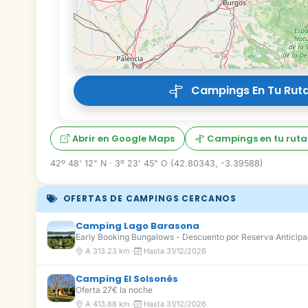
Campings En Tu Ruta
Abrir en Google Maps
Campings en tu ruta
42º 48' 12" N · 3º 23' 45" O (42.80343, -3.39588)
OFERTAS DE CAMPINGS CERCANOS
Camping Lago Barasona
Early Booking Bungalows - Descuento por Reserva Anticip
A 313.23 km ·
Hasta 31/12/2026
Camping El Solsonés
Oferta 27€ la noche
A 413.88 km ·
Hasta 31/12/2026