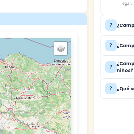
llegar.
¿Campi
¿Campi
¿Campi
niños?
¿Qué s