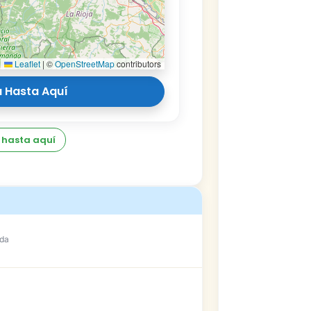
Leaflet
|
©
OpenStreetMap
contributors
 Hasta Aquí
 hasta aquí
ada