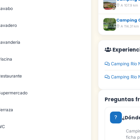
A 107.9 km
Lavabo
Camping 
Lavadero
A 114.31 km
Lavandería
Experienc
iscina
Camping Río 
Restaurante
Camping Rio N
Supermercado
Preguntas f
Terraza
¿Dónde
WC
Campin
ficha 