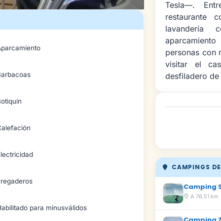
Tesla—. Entr
restaurante c
lavandería 
aparcamiento 
Aparcamiento
personas con m
visitar el c
Barbacoas
desfiladero de
otiquín
Calefación
lectricidad
CAMPINGS DE
Fregaderos
Camping 
A 76.51 km
abilitado para minusválidos
Camping 