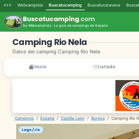
Webcampista
Buscatucamping
Buscatucaravana
Buscat
RED
Buscatucamping
.com
by Webcampista · La guía de campings de España
Camping Rio Nela
Datos del camping Camping Rio Nela
Inicio
Listado
Campings
/
España
/
Castilla León
/
Burgos
/
Camping Rio N
Lago / río