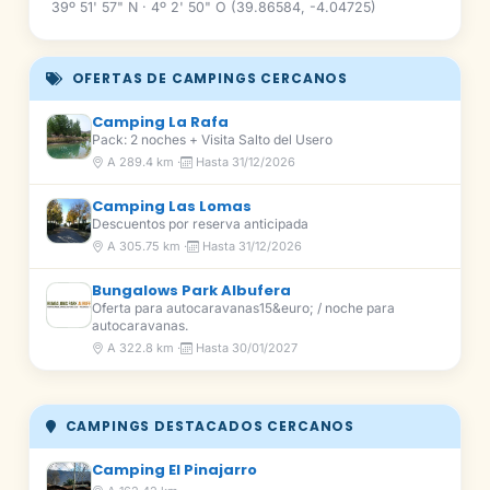
39º 51' 57" N · 4º 2' 50" O (39.86584, -4.04725)
OFERTAS DE CAMPINGS CERCANOS
Camping La Rafa
Pack: 2 noches + Visita Salto del Usero
A 289.4 km ·
Hasta 31/12/2026
Camping Las Lomas
Descuentos por reserva anticipada
A 305.75 km ·
Hasta 31/12/2026
Bungalows Park Albufera
Oferta para autocaravanas15&euro; / noche para
autocaravanas.
A 322.8 km ·
Hasta 30/01/2027
CAMPINGS DESTACADOS CERCANOS
Camping El Pinajarro