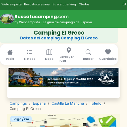
Webcampista
Buscatucaravana
Buscatuparking
Ofertas
Buscatucamping
.com
by Webcampista · La guía de campings de España
Camping El Greco
Datos del camping Camping El Greco
Cerca / En
Inicio
Listado
Mapa
Buscar
Guardados
ruta
Campings
/
España
/
Castilla La Mancha
/
Toledo
/
Camping El Greco
Lago / río