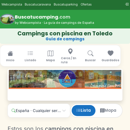
Webcampista
Buscatucaravana
Buscatuparking
Ofertas
Buscatucamping
.com
by Webcampista · La guía de campings de España
Campings con piscina en Toledo
Guía de campings
Cerca / En
Inicio
Listado
Mapa
Buscar
Guardados
ruta
Lista
Mapa
España · Cualquier servicio
Estos son los
campings con piscina en