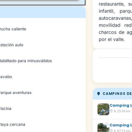
restaurante, s
infantil, pa
autocaravanas
movilidad red
Ducha caliente
charcos de ag
por el valle.
stación auto
abilitado para minusválidos
Lavabo
Parque aventuras
CAMPINGS DE
Camping L
iscina
A 25.14 km
Playa cercana
Camping L
A 67.73 km