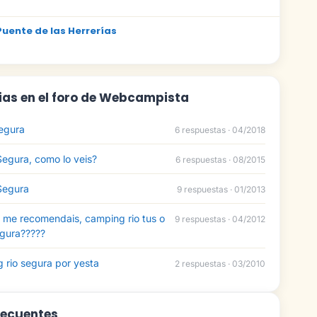
uente de las Herrerías
ias en el foro de Webcampista
egura
6 respuestas · 04/2018
egura, como lo veis?
6 respuestas · 08/2015
Segura
9 respuestas · 01/2013
me recomendais, camping rio tus o
9 respuestas · 04/2012
egura?????
 rio segura por yesta
2 respuestas · 03/2010
recuentes