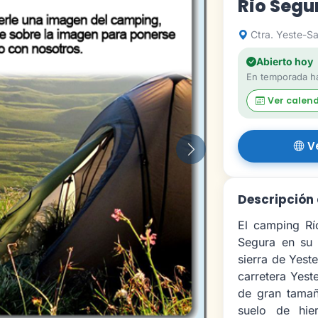
Rio Seg
Ctra. Yeste-Sa
Abierto hoy
En temporada ha
Ver calen
V
Siguiente
Descripción 
El camping Rí
Segura en su 
sierra de Yeste
carretera Yest
de gran tamañ
suelo de hie