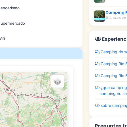
Senderismo
Camping P
A 74.24 km
Supermercado
Experienc
ifi
Camping río s
Camping Río S
Camping Rio 
¿que camping 
camping rio s
sobre camping
Preguntas f