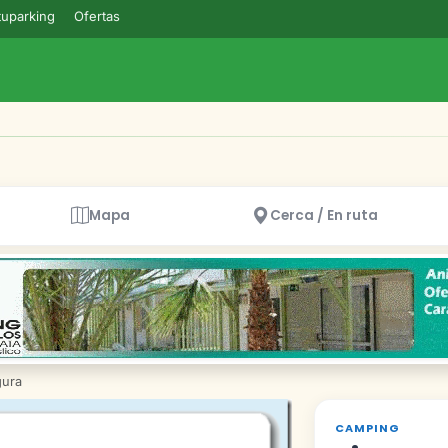
uparking
Ofertas
Mapa
Cerca / En ruta
gura
CAMPING