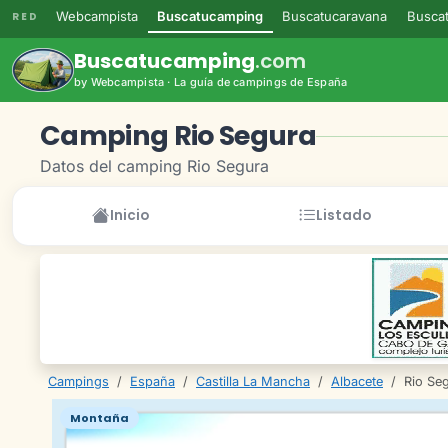
Webcampista
Buscatucamping
Buscatucaravana
Buscat
RED
Buscatucamping
.com
by Webcampista · La guía de campings de España
Camping Rio Segura
Datos del camping Rio Segura
Inicio
Listado
Campings
/
España
/
Castilla La Mancha
/
Albacete
/
Rio Se
Montaña