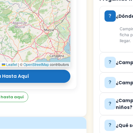
¿Dónde
Campin
ficha 
llegar.
¿Campi
Leaflet
|
©
OpenStreetMap
contributors
 Hasta Aquí
¿Campi
 hasta aquí
¿Campi
niños?
¿Qué s