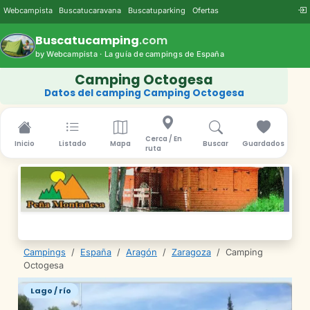
Webcampista
Buscatucaravana
Buscatuparking
Ofertas
Buscatucamping
.com
by Webcampista · La guía de campings de España
Camping Octogesa
Datos del camping Camping Octogesa
Cerca / En
Inicio
Listado
Mapa
Buscar
Guardados
ruta
Campings
/
España
/
Aragón
/
Zaragoza
/
Camping
Octogesa
Lago / río