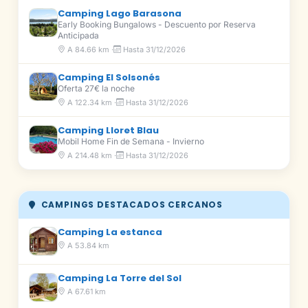
Camping Lago Barasona
Early Booking Bungalows - Descuento por Reserva
Anticipada
A 84.66 km ·
Hasta 31/12/2026
Camping El Solsonés
Oferta 27€ la noche
A 122.34 km ·
Hasta 31/12/2026
Camping Lloret Blau
Mobil Home Fin de Semana - Invierno
A 214.48 km ·
Hasta 31/12/2026
CAMPINGS DESTACADOS CERCANOS
Camping La estanca
A 53.84 km
Camping La Torre del Sol
A 67.61 km