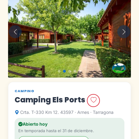
Anterior
Siguie
CAMPING
Camping Els Ports
Crta. T-330 Km 12. 43597 · Arnes · Tarragona
Abierto hoy
En temporada hasta el 31 de diciembre.