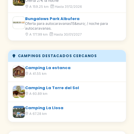
Oferta 27€ la noche
A 159.25 km ·
Hasta 31/12/2026
Bungalows Park Albufera
Oferta para autocaravanas15&euro; / noche para
autocaravanas.
A 177.99 km ·
Hasta 30/01/2027
CAMPINGS DESTACADOS CERCANOS
Camping La estanca
A 41.55 km
Camping La Torre del Sol
A 60.89 km
Camping La Llosa
A 67.28 km