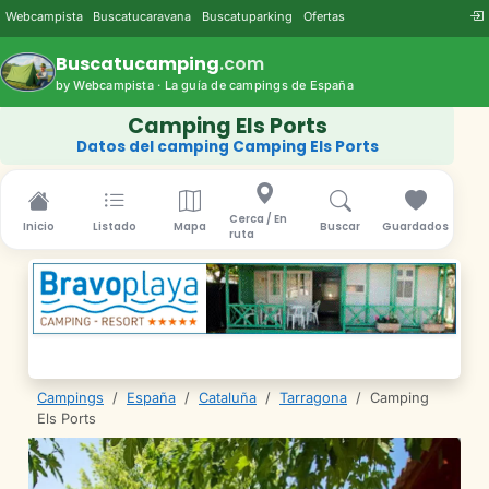
Webcampista
Buscatucaravana
Buscatuparking
Ofertas
Buscatucamping
.com
by Webcampista · La guía de campings de España
Camping Els Ports
Datos del camping Camping Els Ports
Cerca / En
Inicio
Listado
Mapa
Buscar
Guardados
ruta
Campings
/
España
/
Cataluña
/
Tarragona
/
Camping
Els Ports