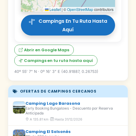
Leaflet
|
©
OpenStreetMap
contributors
Campings En Tu Ruta Hasta
Aquí
Abrir en Google Maps
Campings en tu ruta hasta aquí
40º 55' 7" N · 0º 16' 3" E (40.91887, 0.26753)
OFERTAS DE CAMPINGS CERCANOS
Camping Lago Barasona
Early Booking Bungalows - Descuento por Reserva
Anticipada
A 135.81 km ·
Hasta 31/12/2026
Camping El Solsonés