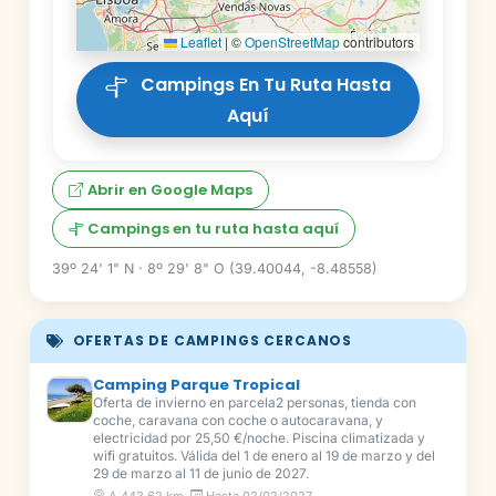
Leaflet
|
©
OpenStreetMap
contributors
Campings En Tu Ruta Hasta
Aquí
Abrir en Google Maps
Campings en tu ruta hasta aquí
39º 24' 1" N · 8º 29' 8" O (39.40044, -8.48558)
OFERTAS DE CAMPINGS CERCANOS
Camping Parque Tropical
Oferta de invierno en parcela2 personas, tienda con
coche, caravana con coche o autocaravana, y
electricidad por 25,50 €/noche. Piscina climatizada y
wifi gratuitos. Válida del 1 de enero al 19 de marzo y del
29 de marzo al 11 de junio de 2027.