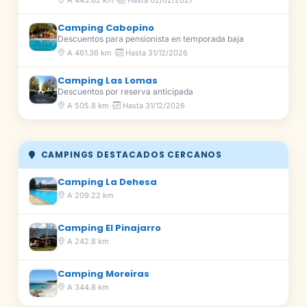
A 443.62 km ·
Hasta 02/02/2027
Camping Cabopino
Descuentos para pensionista en temporada baja
A 461.36 km ·
Hasta 31/12/2026
Camping Las Lomas
Descuentos por reserva anticipada
A 505.8 km ·
Hasta 31/12/2026
CAMPINGS DESTACADOS CERCANOS
Camping La Dehesa
A 209.22 km
Camping El Pinajarro
A 242.8 km
Camping Moreiras
A 344.8 km