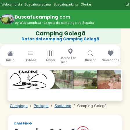
Webcampista
Buscatucaravana
Buscatuparking
Ofertas
Buscatucamping
.com
by Webcampista · La guía de campings de España
Camping Golegã
Datos del camping Camping Golegã
Cerca / En
Inicio
Listado
Mapa
Buscar
Guardados
ruta
Campings
/
Portugal
/
Santarém
/
Camping Golegã
CAMPING