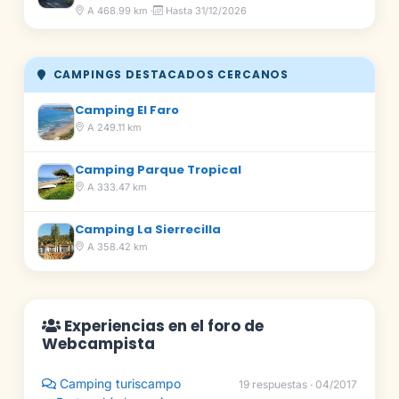
A 468.99 km ·
Hasta 31/12/2026
CAMPINGS DESTACADOS CERCANOS
Camping El Faro
A 249.11 km
Camping Parque Tropical
A 333.47 km
Camping La Sierrecilla
A 358.42 km
Experiencias en el foro de
Webcampista
Camping turiscampo
19 respuestas · 04/2017