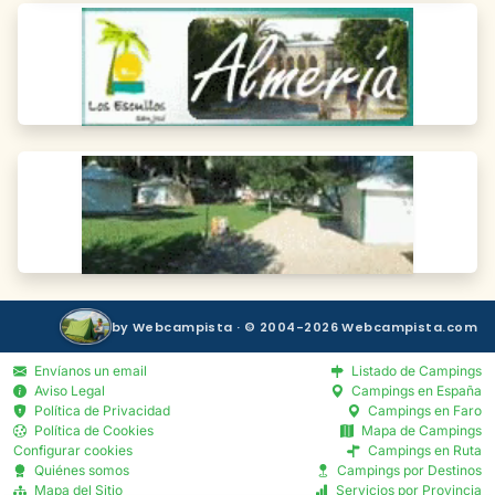
by Webcampista · © 2004-2026 Webcampista.com
Envíanos un email
Listado de Campings
Aviso Legal
Campings en España
Política de Privacidad
Campings en Faro
Política de Cookies
Mapa de Campings
Configurar cookies
Campings en Ruta
Quiénes somos
Campings por Destinos
Mapa del Sitio
Servicios por Provincia