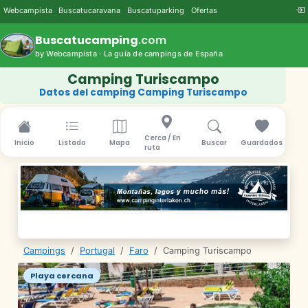
Webcampista
Buscatucaravana
Buscatuparking
Ofertas
Buscatucamping
.com
by Webcampista · La guía de campings de España
Camping Turiscampo
Datos del camping Camping Turiscampo
Cerca / En
Inicio
Listado
Mapa
Buscar
Guardados
ruta
Campings
/
Portugal
/
Faro
/
Camping Turiscampo
Playa cercana