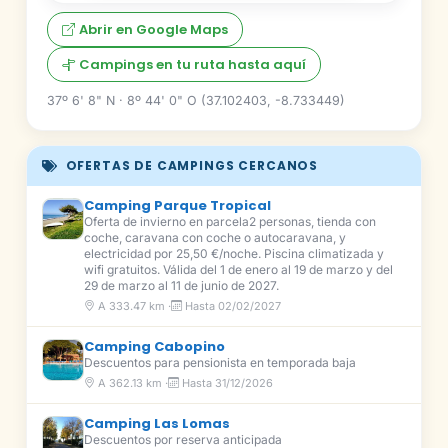
Abrir en Google Maps
Campings en tu ruta hasta aquí
37º 6' 8" N · 8º 44' 0" O (37.102403, -8.733449)
OFERTAS DE CAMPINGS CERCANOS
Camping Parque Tropical
Oferta de invierno en parcela2 personas, tienda con
coche, caravana con coche o autocaravana, y
electricidad por 25,50 €/noche. Piscina climatizada y
wifi gratuitos. Válida del 1 de enero al 19 de marzo y del
29 de marzo al 11 de junio de 2027.
A 333.47 km ·
Hasta 02/02/2027
Camping Cabopino
Descuentos para pensionista en temporada baja
A 362.13 km ·
Hasta 31/12/2026
Camping Las Lomas
Descuentos por reserva anticipada