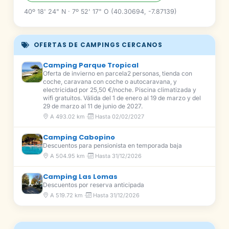
40º 18' 24" N · 7º 52' 17" O (40.30694, -7.87139)
OFERTAS DE CAMPINGS CERCANOS
Camping Parque Tropical
Oferta de invierno en parcela2 personas, tienda con
coche, caravana con coche o autocaravana, y
electricidad por 25,50 €/noche. Piscina climatizada y
wifi gratuitos. Válida del 1 de enero al 19 de marzo y del
29 de marzo al 11 de junio de 2027.
A 493.02 km ·
Hasta 02/02/2027
Camping Cabopino
Descuentos para pensionista en temporada baja
A 504.95 km ·
Hasta 31/12/2026
Camping Las Lomas
Descuentos por reserva anticipada
A 519.72 km ·
Hasta 31/12/2026