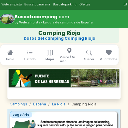
Webcampista
Buscatucaravana
Buscatuparking
Ofertas
Buscatucamping
.com
by Webcampista · La guía de campings de España
Camping Rioja
Datos del camping Camping Rioja
Cerca / En
Inicio
Listado
Mapa
Buscar
Guardados
ruta
Campings
/
España
/
La Rioja
/
Camping Rioja
Lago / río