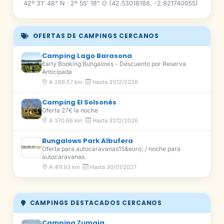
42º 31' 48" N · 2º 55' 18" O (42.53018188, -2.921740055)
OFERTAS DE CAMPINGS CERCANOS
Camping Lago Barasona
Early Booking Bungalows - Descuento por Reserva
Anticipada
A 269.57 km ·
Hasta 31/12/2026
Camping El Solsonés
Oferta 27€ la noche
A 370.66 km ·
Hasta 31/12/2026
Bungalows Park Albufera
Oferta para autocaravanas15&euro; / noche para
autocaravanas.
A 411.93 km ·
Hasta 30/01/2027
CAMPINGS DESTACADOS CERCANOS
Camping Zumaia