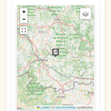
+
−
Leaflet
|
©
OpenStreetMap
contributors