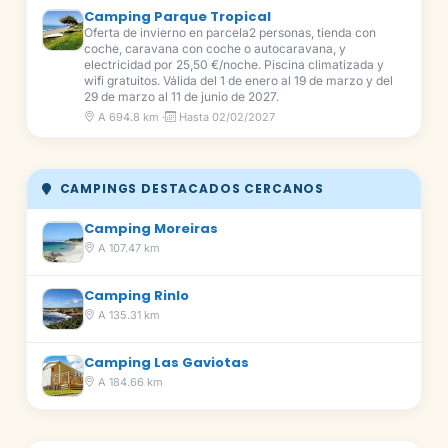
Camping Parque Tropical
Oferta de invierno en parcela2 personas, tienda con
coche, caravana con coche o autocaravana, y
electricidad por 25,50 €/noche. Piscina climatizada y
wifi gratuitos. Válida del 1 de enero al 19 de marzo y del
29 de marzo al 11 de junio de 2027.
A 694.8 km ·
Hasta 02/02/2027
CAMPINGS DESTACADOS CERCANOS
Camping Moreiras
A 107.47 km
Camping Rinlo
A 135.31 km
Camping Las Gaviotas
A 184.66 km