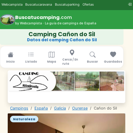
Webcampista
Buscatucaravana
Buscatuparking
Ofertas
Buscatucamping
.com
by Webcampista · La guía de campings de España
Camping Cañon do Sil
Datos del camping Cañon do Sil
Cerca / En
Inicio
Listado
Mapa
Buscar
Guardados
ruta
Campings
/
España
/
Galicia
/
Ourense
/
Cañon do Sil
Naturaleza