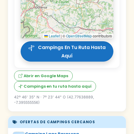
Leaflet
|
©
OpenStreetMap
contributors
Campings En Tu Ruta Hasta
Aquí
Abrir en Google Maps
Campings en tu ruta hasta aquí
42º 46' 35" N · 7º 23' 44" O (42.77638889,
-7.395555556)
OFERTAS DE CAMPINGS CERCANOS
Camping Lago Barasona