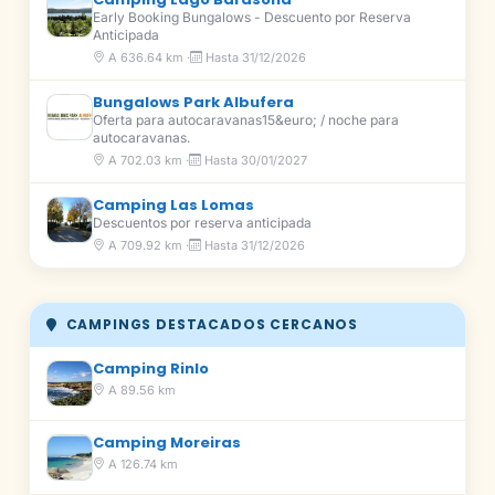
Early Booking Bungalows - Descuento por Reserva
Anticipada
A 636.64 km ·
Hasta 31/12/2026
Bungalows Park Albufera
Oferta para autocaravanas15&euro; / noche para
autocaravanas.
A 702.03 km ·
Hasta 30/01/2027
Camping Las Lomas
Descuentos por reserva anticipada
A 709.92 km ·
Hasta 31/12/2026
CAMPINGS DESTACADOS CERCANOS
Camping Rinlo
A 89.56 km
Camping Moreiras
A 126.74 km