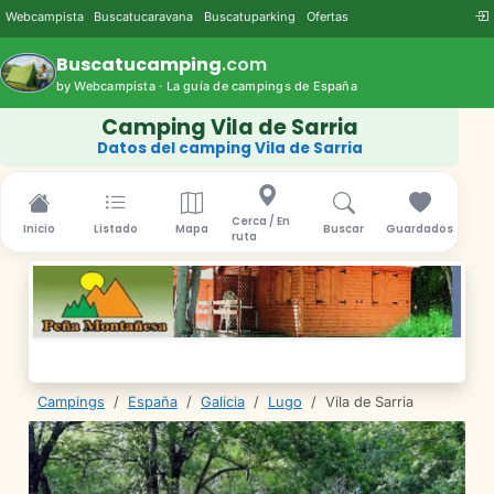
Webcampista
Buscatucaravana
Buscatuparking
Ofertas
Buscatucamping
.com
by Webcampista · La guía de campings de España
Camping Vila de Sarria
Datos del camping Vila de Sarria
Cerca / En
Inicio
Listado
Mapa
Buscar
Guardados
ruta
Campings
/
España
/
Galicia
/
Lugo
/
Vila de Sarria