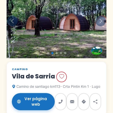
Anterior
Siguie
CAMPING
Vila de Sarria
Camino de santiago km113- Crta Pintin Km 1 · Lugo
Ver página
web