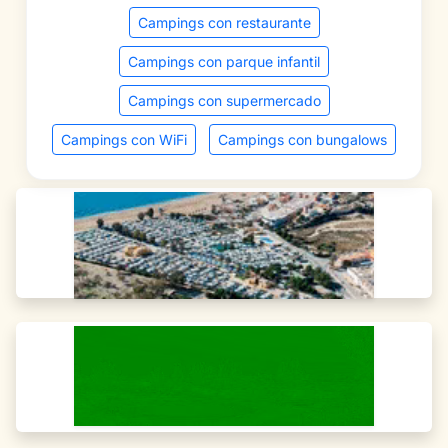
Campings con restaurante
Campings con parque infantil
Campings con supermercado
Campings con WiFi
Campings con bungalows