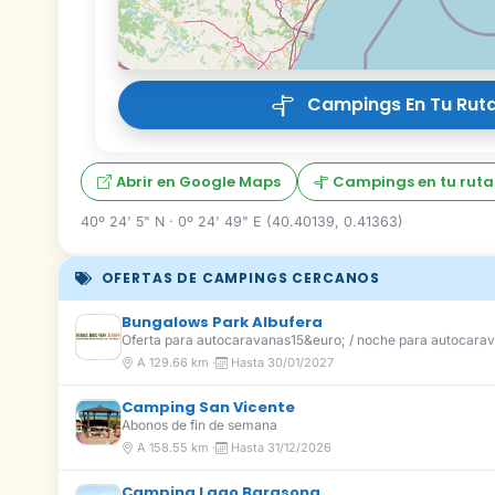
Campings En Tu Ruta
Abrir en Google Maps
Campings en tu ruta
40º 24' 5" N · 0º 24' 49" E (40.40139, 0.41363)
OFERTAS DE CAMPINGS CERCANOS
Bungalows Park Albufera
Oferta para autocaravanas15&euro; / noche para autocarav
A 129.66 km ·
Hasta 30/01/2027
Camping San Vicente
Abonos de fin de semana
A 158.55 km ·
Hasta 31/12/2026
Camping Lago Barasona