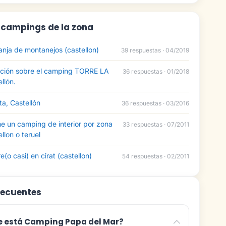
: campings de la zona
nja de montanejos (castellon)
39 respuestas · 04/2019
ción sobre el camping TORRE LA
36 respuestas · 01/2018
llón.
a, Castellón
36 respuestas · 03/2016
un camping de interior por zona
33 respuestas · 07/2011
ellon o teruel
(o casi) en cirat (castellon)
54 respuestas · 02/2011
recuentes
 está Camping Papa del Mar?