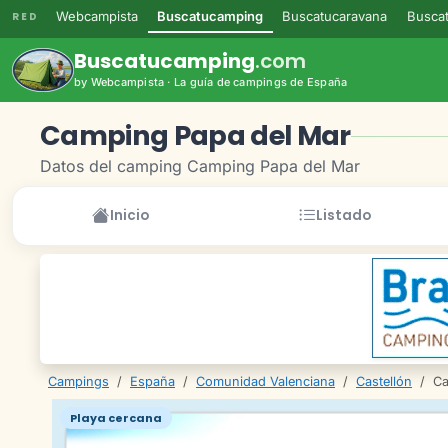
Webcampista
Buscatucamping
Buscatucaravana
Buscat
RED
Buscatucamping
.com
by Webcampista · La guía de campings de España
Camping Papa del Mar
Datos del camping Camping Papa del Mar
Inicio
Listado
Campings
/
España
/
Comunidad Valenciana
/
Castellón
/
Ca
Playa cercana