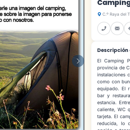
Camping
C.º Raya del T
Descripción
El Camping P
Siguiente
provincia de C
instalaciones 
como con bung
equipado. El 
bar y restaur
estancia. Entr
caliente, WC 
tarjeta. El ca
reducida, lo 