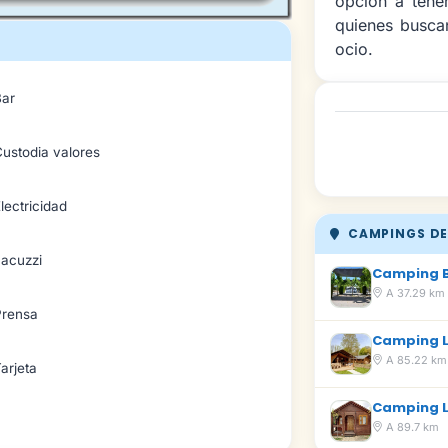
opción a tene
quienes busca
ocio.
Bar
ustodia valores
lectricidad
CAMPINGS DE
Jacuzzi
Camping 
A 37.29 km
Prensa
Camping La
A 85.22 km
arjeta
Camping 
A 89.7 km