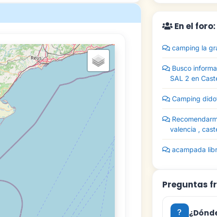
En el foro
camping la gra
Busco informa
SAL 2 en Caste
Camping didot
Recomendarme 
valencia , cast
acampada libre
Preguntas f
¿Dónde