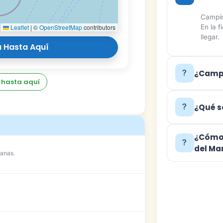
Campin
En la 
Leaflet
|
©
OpenStreetMap
contributors
llegar.
 Hasta Aquí
¿Campi
 hasta aquí
¿Qué s
¿Cómo 
del Ma
anas.