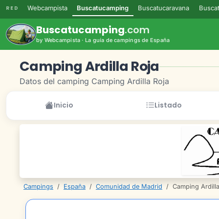
Webcampista
Buscatucamping
Buscatucaravana
Buscat
RED
Buscatucamping
.com
by Webcampista · La guía de campings de España
Camping Ardilla Roja
Datos del camping Camping Ardilla Roja
Inicio
Listado
Campings
/
España
/
Comunidad de Madrid
/
Camping Ardilla