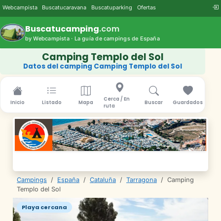
Webcampista
Buscatucaravana
Buscatuparking
Ofertas
Buscatucamping
.com
by Webcampista · La guía de campings de España
Camping Templo del Sol
Datos del camping Camping Templo del Sol
Cerca / En
Inicio
Listado
Mapa
Buscar
Guardados
ruta
Campings
/
España
/
Cataluña
/
Tarragona
/
Camping
Templo del Sol
Playa cercana