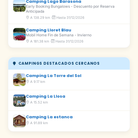
Camping Lago Barasona
Early Booking Bungalows - Descuento por Reserva
Anticipada
A 138.29 km ·
Hasta 31/12/2026
Camping Lloret Blau
Mobil Home Fin de Semana - Invierno
A 181.38 km ·
Hasta 31/12/2026
CAMPINGS DESTACADOS CERCANOS
Camping La Torre del Sol
A 9.17 km
Camping La Llosa
A 15.52 km
Camping La estanca
A 91.89 km