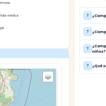
Terraza
¿Campi
isita médica
ifi
¿Campi
¿Campi
niños?
¿Qué s