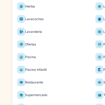
Hierba
Lavacoches
Lavandería
Ofertas
P
Piscina
P
Piscina infantil
Restaurante
S
Supermercado
T