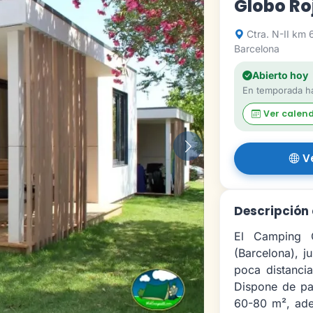
Globo Ro
Ctra. N-II km 
Barcelona
Abierto hoy
En temporada ha
Ver calen
Siguiente
V
Descripción 
El Camping 
(Barcelona), j
poca distanci
Dispone de pa
60-80 m², ade