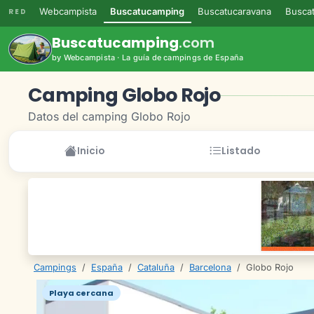
Webcampista
Buscatucamping
Buscatucaravana
Buscat
RED
Buscatucamping
.com
by Webcampista · La guía de campings de España
Camping Globo Rojo
Datos del camping Globo Rojo
Inicio
Listado
Campings
/
España
/
Cataluña
/
Barcelona
/
Globo Rojo
Playa cercana