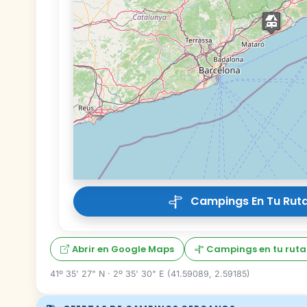
Campings En Tu Ruta
Abrir en Google Maps
Campings en tu ruta
41º 35' 27" N · 2º 35' 30" E (41.59089, 2.59185)