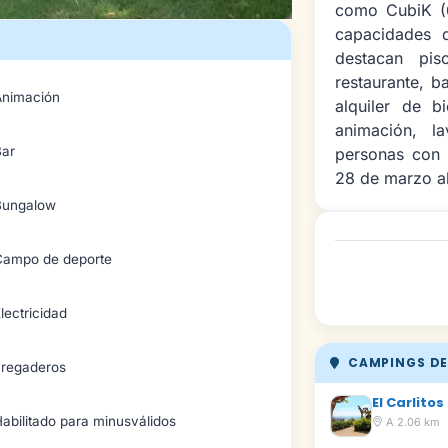
como CubiK (6
capacidades d
destacan pisc
restaurante, ba
Animación
alquiler de b
animación, la
Bar
personas con 
28 de marzo al
Bungalow
Campo de deporte
lectricidad
CAMPINGS DE
Fregaderos
El Carlitos
abilitado para minusválidos
A 2.06 km