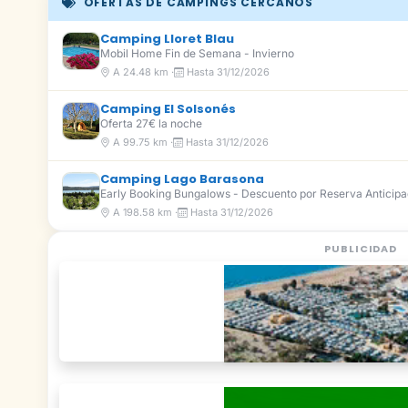
OFERTAS DE CAMPINGS CERCANOS
Camping Lloret Blau
Mobil Home Fin de Semana - Invierno
A 24.48 km ·
Hasta 31/12/2026
Camping El Solsonés
Oferta 27€ la noche
A 99.75 km ·
Hasta 31/12/2026
Camping Lago Barasona
Early Booking Bungalows - Descuento por Reserva Anticip
A 198.58 km ·
Hasta 31/12/2026
PUBLICIDAD