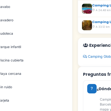
Camping L
Lavabo
A 24.48 km
Lavadero
Camping 
A 33.12 km
Ludoteca
Experienc
arque infantil
Camping Glob
iscina cubierta
Preguntas f
Playa cercana
in ruido
¿Dónde
Campin
arjeta
Barcel
mapa y