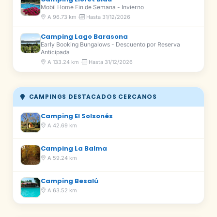
Mobil Home Fin de Semana - Invierno
A 96.73 km ·
Hasta 31/12/2026
Camping Lago Barasona
Early Booking Bungalows - Descuento por Reserva
Anticipada
A 133.24 km ·
Hasta 31/12/2026
CAMPINGS DESTACADOS CERCANOS
Camping El Solsonés
A 42.69 km
Camping La Balma
A 59.24 km
Camping Besalú
A 63.52 km