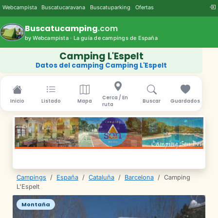
Webcampista
Buscatucaravana
Buscatuparking
Ofertas
Buscatucamping
.com
by Webcampista · La guía de campings de España
Camping L'Espelt
Datos del camping Camping L'Espelt
Cerca / En
Inicio
Listado
Mapa
Buscar
Guardados
ruta
Campings
/
España
/
Cataluña
/
Barcelona
/
Camping
L'Espelt
Montaña