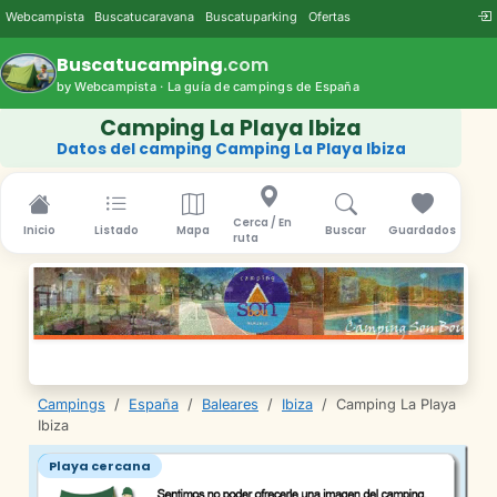
Webcampista
Buscatucaravana
Buscatuparking
Ofertas
Buscatucamping
.com
by Webcampista · La guía de campings de España
Camping La Playa Ibiza
Datos del camping Camping La Playa Ibiza
Cerca / En
Inicio
Listado
Mapa
Buscar
Guardados
ruta
Campings
/
España
/
Baleares
/
Ibiza
/
Camping La Playa
Ibiza
Playa cercana