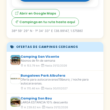
Abrir en Google Maps
Campings en tu ruta hasta aquí
38º 59' 29" N · 1º 34' 33" E (38.99147, 1.57586)
OFERTAS DE CAMPINGS CERCANOS
Camping San Vicente
Abonos de fin de semana
A 153.79 km ·
Hasta 31/12/2026
Bungalows Park Albufera
Oferta para autocaravanas15&euro; / noche para
autocaravanas.
A 170.46 km ·
Hasta 30/01/2027
Camping Son Bou
LARGA ESTANCIA 10% descuento
A 239.62 km ·
Hasta 31/12/2026