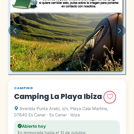
Anterior
Siguie
CAMPING
Camping La Playa Ibiza
Avenida Punta Arabí, s/n, Playa Cala Martina,
07840 Es Canar · Es Canar · Ibiza
Abierto hoy
En temporada hasta el 31 de octubre.