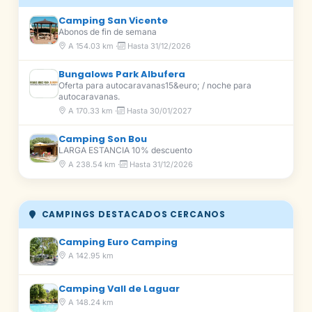
Camping San Vicente
Abonos de fin de semana
A 154.03 km ·
Hasta 31/12/2026
Bungalows Park Albufera
Oferta para autocaravanas15&euro; / noche para
autocaravanas.
A 170.33 km ·
Hasta 30/01/2027
Camping Son Bou
LARGA ESTANCIA 10% descuento
A 238.54 km ·
Hasta 31/12/2026
CAMPINGS DESTACADOS CERCANOS
Camping Euro Camping
A 142.95 km
Camping Vall de Laguar
A 148.24 km