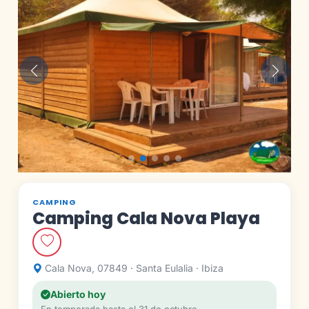
Anterior
Siguie
CAMPING
Camping Cala Nova Playa
Cala Nova, 07849 · Santa Eulalia · Ibiza
Abierto hoy