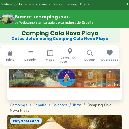
Webcampista
Buscatucaravana
Buscatuparking
Ofertas
Buscatucamping
.com
by Webcampista · La guía de campings de España
Camping Cala Nova Playa
Datos del camping Camping Cala Nova Playa
Cerca / En
Inicio
Listado
Mapa
Buscar
Guardados
ruta
Campings
/
España
/
Baleares
/
Ibiza
/
Camping Cala
Nova Playa
Playa cercana