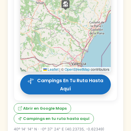
Leaflet
|
©
OpenStreetMap
contributors
Campings En Tu Ruta Hasta
Aquí
Abrir en Google Maps
Campings en tu ruta hasta aquí
40º 14' 14" N · -0º 37' 24" E (40.23735, -0.62349)