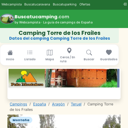
Webcampista
Buscatucaravana
Buscatuparking
Ofertas
Buscatucamping
.com
by Webcampista · La guía de campings de España
Camping Torre de los Frailes
Datos del camping Camping Torre de los Frailes
Cerca / En
Inicio
Listado
Mapa
Buscar
Guardados
ruta
Campings
/
España
/
Aragón
/
Teruel
/
Camping Torre
de los Frailes
Montaña