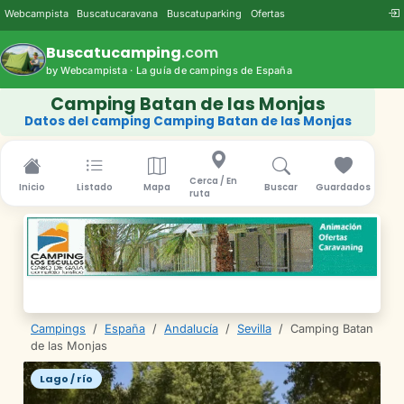
Webcampista
Buscatucaravana
Buscatuparking
Ofertas
Buscatucamping
.com
by Webcampista · La guía de campings de España
Camping Batan de las Monjas
Datos del camping Camping Batan de las Monjas
Cerca / En
Inicio
Listado
Mapa
Buscar
Guardados
ruta
Campings
/
España
/
Andalucía
/
Sevilla
/
Camping Batan
de las Monjas
Lago / río