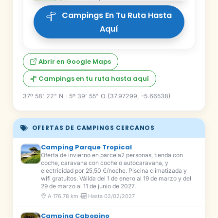
Campings En Tu Ruta Hasta
Aquí
Abrir en Google Maps
Campings en tu ruta hasta aquí
37º 58' 22" N · 5º 39' 55" O (37.97299, -5.66538)
OFERTAS DE CAMPINGS CERCANOS
Camping Parque Tropical
Oferta de invierno en parcela2 personas, tienda con
coche, caravana con coche o autocaravana, y
electricidad por 25,50 €/noche. Piscina climatizada y
wifi gratuitos. Válida del 1 de enero al 19 de marzo y del
29 de marzo al 11 de junio de 2027.
A 176.78 km ·
Hasta 02/02/2027
Camping Cabopino