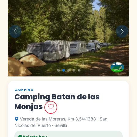
Anterior
Siguie
CAMPING
Camping Batan de las
Monjas
Vereda de las Moreras, Km 3,5/41388 · San
Nicolas del Puerto · Sevilla
Abierto hoy