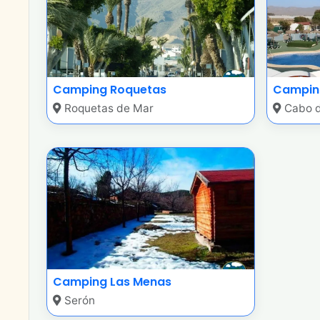
Camping Roquetas
Campin
Roquetas de Mar
Cabo d
Camping Las Menas
Serón