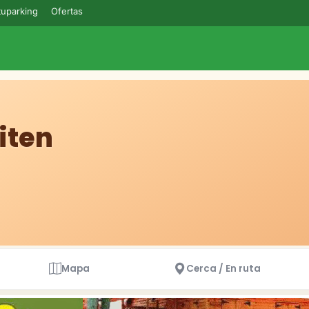
uparking
Ofertas
iten
Mapa
Cerca / En ruta