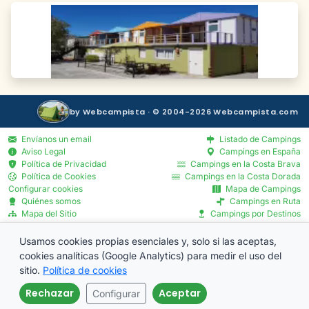
by Webcampista · © 2004-2026 Webcampista.com
Envíanos un email
Listado de Campings
Aviso Legal
Campings en España
Política de Privacidad
Campings en la Costa Brava
Política de Cookies
Campings en la Costa Dorada
Configurar cookies
Mapa de Campings
Quiénes somos
Campings en Ruta
Mapa del Sitio
Campings por Destinos
Blog
Servicios por Provincia
Menú Profesionales
Usamos cookies propias esenciales y, solo si las aceptas,
cookies analíticas (Google Analytics) para medir el uso del
sitio.
Política de cookies
Rechazar
Aceptar
Configurar