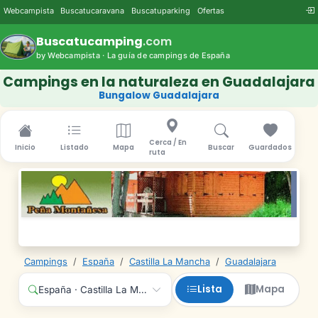
Webcampista
Buscatucaravana
Buscatuparking
Ofertas
Buscatucamping
.com
by Webcampista · La guía de campings de España
Campings en la naturaleza en Guadalajara
Bungalow Guadalajara
Cerca / En
Inicio
Listado
Mapa
Buscar
Guardados
ruta
Campings
/
España
/
Castilla La Mancha
/
Guadalajara
Lista
Mapa
España · Castilla La Mancha · Guadalajara · Cualquier servici