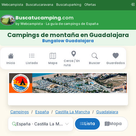
Webcampista
Buscatucaravana
Buscatuparking
Ofertas
Buscatucamping
.com
by Webcampista · La guía de campings de España
Campings de montaña en Guadalajara
Bungalow Guadalajara
Cerca / En
Inicio
Listado
Mapa
Buscar
Guardados
ruta
Campings
/
España
/
Castilla La Mancha
/
Guadalajara
Lista
Mapa
España · Castilla La Mancha · Guadalajara · Cualquier servici