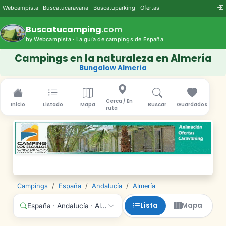
Webcampista
Buscatucaravana
Buscatuparking
Ofertas
Buscatucamping
.com
by Webcampista · La guía de campings de España
Campings en la naturaleza en Almería
Bungalow Almería
Cerca / En
Inicio
Listado
Mapa
Buscar
Guardados
ruta
Campings
/
España
/
Andalucía
/
Almería
Lista
Mapa
España · Andalucía · Almería · Cualquier servicio