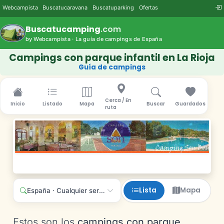
Webcampista
Buscatucaravana
Buscatuparking
Ofertas
Buscatucamping
.com
by Webcampista · La guía de campings de España
Campings con parque infantil en La Rioja
Guía de campings
Cerca / En
Inicio
Listado
Mapa
Buscar
Guardados
ruta
Lista
Mapa
España · Cualquier servicio
Estos son los
campings con parque