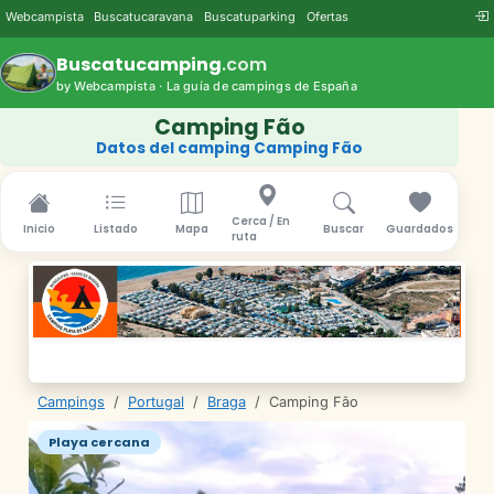
Webcampista
Buscatucaravana
Buscatuparking
Ofertas
Buscatucamping
.com
by Webcampista · La guía de campings de España
Camping Fão
Datos del camping Camping Fão
Cerca / En
Inicio
Listado
Mapa
Buscar
Guardados
ruta
Campings
/
Portugal
/
Braga
/
Camping Fão
Playa cercana