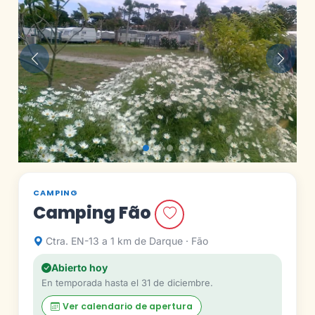
Anterior
Siguie
CAMPING
Camping Fão
Ctra. EN-13 a 1 km de Darque · Fão
Abierto hoy
En temporada hasta el 31 de diciembre.
Ver calendario de apertura