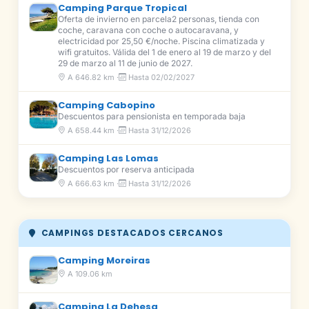
Camping Parque Tropical
Oferta de invierno en parcela2 personas, tienda con
coche, caravana con coche o autocaravana, y
electricidad por 25,50 €/noche. Piscina climatizada y
wifi gratuitos. Válida del 1 de enero al 19 de marzo y del
29 de marzo al 11 de junio de 2027.
A 646.82 km ·
Hasta 02/02/2027
Camping Cabopino
Descuentos para pensionista en temporada baja
A 658.44 km ·
Hasta 31/12/2026
Camping Las Lomas
Descuentos por reserva anticipada
A 666.63 km ·
Hasta 31/12/2026
CAMPINGS DESTACADOS CERCANOS
Camping Moreiras
A 109.06 km
Camping La Dehesa