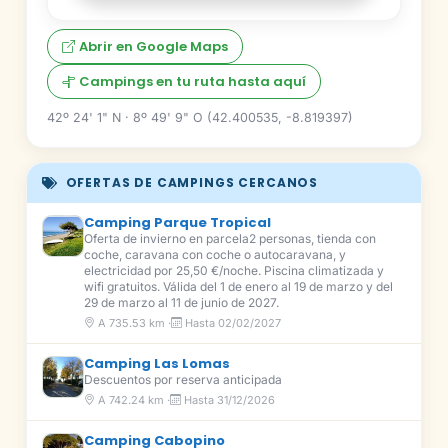
Abrir en Google Maps
Campings en tu ruta hasta aquí
42º 24' 1" N · 8º 49' 9" O (42.400535, -8.819397)
OFERTAS DE CAMPINGS CERCANOS
Camping Parque Tropical
Oferta de invierno en parcela2 personas, tienda con
coche, caravana con coche o autocaravana, y
electricidad por 25,50 €/noche. Piscina climatizada y
wifi gratuitos. Válida del 1 de enero al 19 de marzo y del
29 de marzo al 11 de junio de 2027.
A 735.53 km ·
Hasta 02/02/2027
Camping Las Lomas
Descuentos por reserva anticipada
A 742.24 km ·
Hasta 31/12/2026
Camping Cabopino