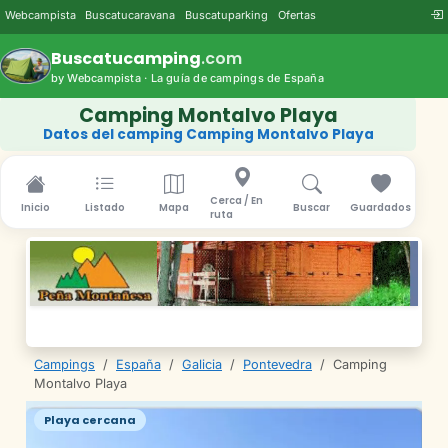
Webcampista
Buscatucaravana
Buscatuparking
Ofertas
Buscatucamping
.com
by Webcampista · La guía de campings de España
Camping Montalvo Playa
Datos del camping Camping Montalvo Playa
Cerca / En
Inicio
Listado
Mapa
Buscar
Guardados
ruta
Campings
/
España
/
Galicia
/
Pontevedra
/
Camping
Montalvo Playa
Playa cercana