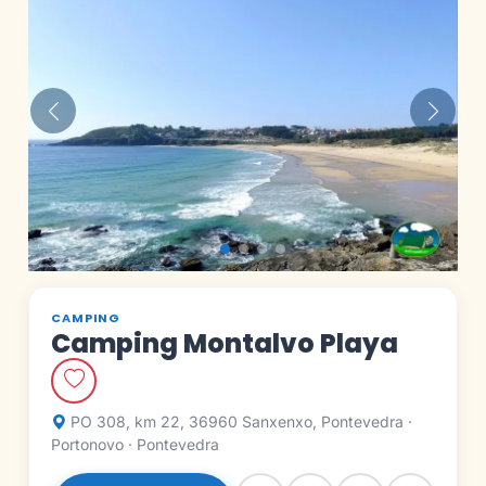
Anterior
Siguie
CAMPING
Camping Montalvo Playa
PO 308, km 22, 36960 Sanxenxo, Pontevedra ·
Portonovo · Pontevedra