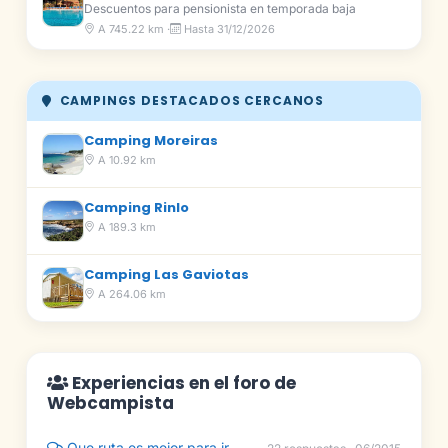
Descuentos para pensionista en temporada baja
A 745.22 km ·
Hasta 31/12/2026
CAMPINGS DESTACADOS CERCANOS
Camping Moreiras
A 10.92 km
Camping Rinlo
A 189.3 km
Camping Las Gaviotas
A 264.06 km
Experiencias en el foro de
Webcampista
Que ruta es mejor para ir