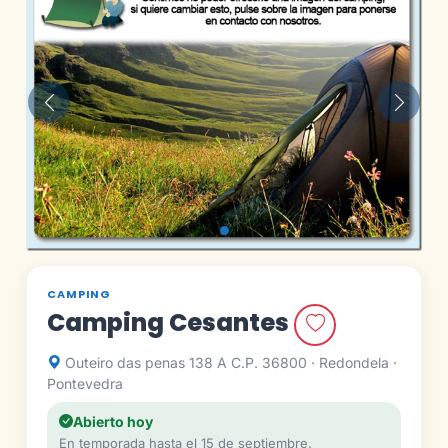
Anterior
Siguie
CAMPING
Camping Cesantes
Outeiro das penas 138 A C.P. 36800 · Redondela ·
Pontevedra
Abierto hoy
En temporada hasta el 15 de septiembre.