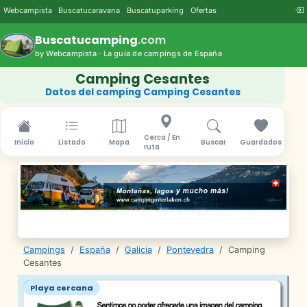
Webcampista
Buscatucaravana
Buscatuparking
Ofertas
Buscatucamping
.com
by Webcampista · La guía de campings de España
Camping Cesantes
Datos del camping Camping Cesantes
Cerca / En
Inicio
Listado
Mapa
Buscar
Guardados
ruta
Campings
/
España
/
Galicia
/
Pontevedra
/
Camping
Cesantes
Playa cercana