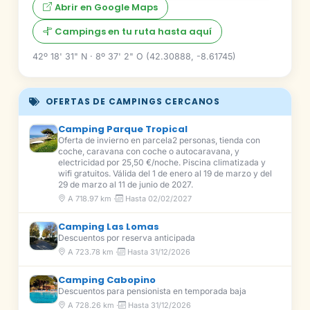
Abrir en Google Maps
Campings en tu ruta hasta aquí
42º 18' 31" N · 8º 37' 2" O (42.30888, -8.61745)
OFERTAS DE CAMPINGS CERCANOS
Camping Parque Tropical
Oferta de invierno en parcela2 personas, tienda con
coche, caravana con coche o autocaravana, y
electricidad por 25,50 €/noche. Piscina climatizada y
wifi gratuitos. Válida del 1 de enero al 19 de marzo y del
29 de marzo al 11 de junio de 2027.
A 718.97 km ·
Hasta 02/02/2027
Camping Las Lomas
Descuentos por reserva anticipada
A 723.78 km ·
Hasta 31/12/2026
Camping Cabopino
Descuentos para pensionista en temporada baja
A 728.26 km ·
Hasta 31/12/2026