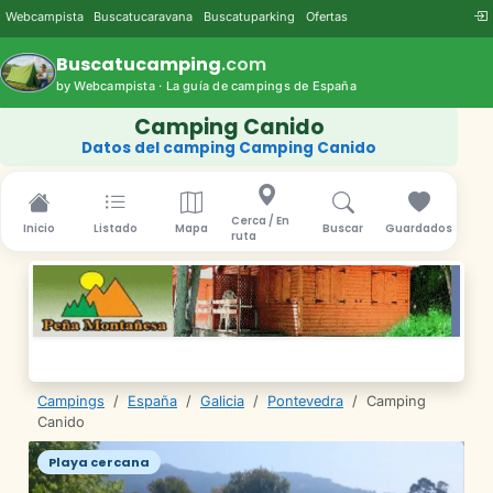
Webcampista
Buscatucaravana
Buscatuparking
Ofertas
Buscatucamping
.com
by Webcampista · La guía de campings de España
Camping Canido
Datos del camping Camping Canido
Cerca / En
Inicio
Listado
Mapa
Buscar
Guardados
ruta
Campings
/
España
/
Galicia
/
Pontevedra
/
Camping
Canido
Playa cercana