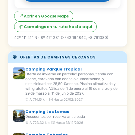
Abrir en Google Maps
Campings en tu ruta hasta aquí
42º 11' 41" N · 8º 47' 28" O (42.194842, -8.791380)
OFERTAS DE CAMPINGS CERCANOS
Camping Parque Tropical
Oferta de invierno en parcela2 personas, tienda con
coche, caravana con coche o autocaravana, y
electricidad por 25,50 €/noche. Piscina climatizada y
wifi gratuitos. Válida del 1 de enero al 19 de marzo y del
29 de marzo al 11 de junio de 2027.
A 714.15 km ·
Hasta 02/02/2027
Camping Las Lomas
Descuentos por reserva anticipada
A 723.32 km ·
Hasta 31/12/2026
Camping Cabopino