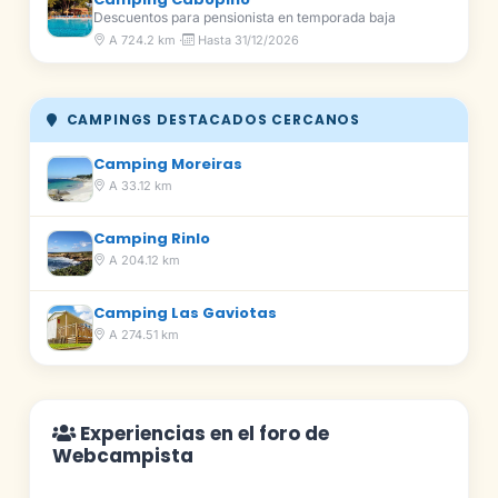
Descuentos para pensionista en temporada baja
A 724.2 km ·
Hasta 31/12/2026
CAMPINGS DESTACADOS CERCANOS
Camping Moreiras
A 33.12 km
Camping Rinlo
A 204.12 km
Camping Las Gaviotas
A 274.51 km
Experiencias en el foro de
Webcampista