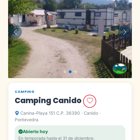
Anterior
Siguie
CAMPING
Camping Canido
Canina-Playa 151 C.P. 36390 · Canido ·
Pontevedra
Abierto hoy
En temporada hasta el 31 de diciembre.