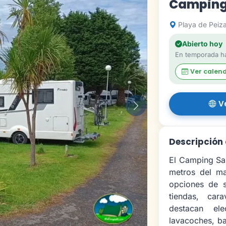
Camping
Playa de Peiza
Abierto hoy
En temporada ha
Ver calen
V
Siguiente
Descripción
El Camping San
metros del ma
opciones de s
tiendas, car
destacan ele
lavacoches, b