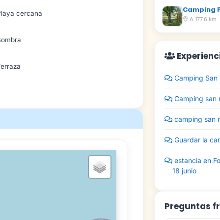
Camping 
Playa cercana
A 177.6 km
Sombra
Experienc
Terraza
Camping San R
Camping san r
camping san ra
Guardar la car
estancia en Fo
18 junio
Preguntas f