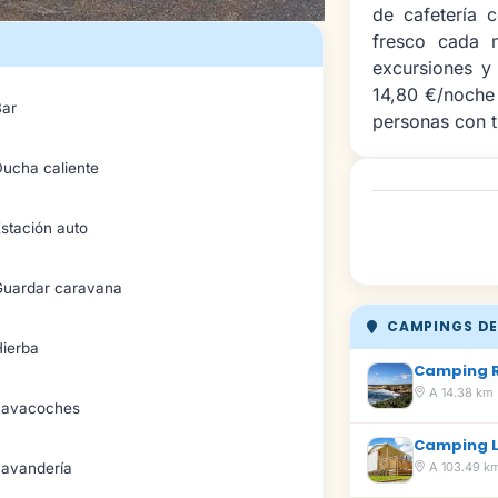
de cafetería 
fresco cada m
excursiones y 
14,80 €/noche 
Bar
personas con t
Ducha caliente
stación auto
Guardar caravana
CAMPINGS DE
Hierba
Camping R
A 14.38 km
Lavacoches
Camping L
A 103.49 k
Lavandería