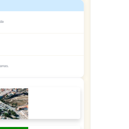
ada
anas.