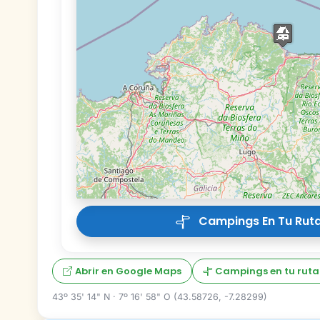
Campings En Tu Ruta
Abrir en Google Maps
Campings en tu ruta
43º 35' 14" N · 7º 16' 58" O (43.58726, -7.28299)