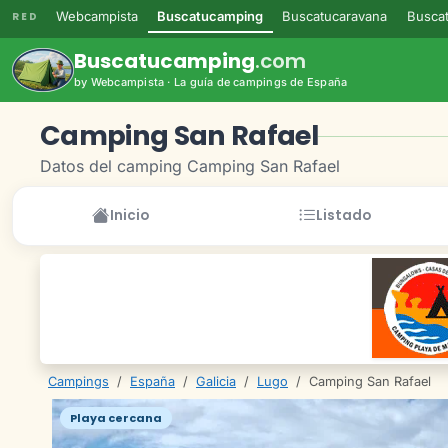
Webcampista
Buscatucamping
Buscatucaravana
Buscat
RED
Buscatucamping
.com
by Webcampista · La guía de campings de España
Camping San Rafael
Datos del camping Camping San Rafael
Inicio
Listado
Campings
/
España
/
Galicia
/
Lugo
/
Camping San Rafael
Playa cercana