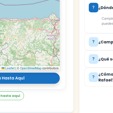
¿Dónde
Campin
puedes
¿Campi
¿Qué s
Leaflet
|
©
OpenStreetMap
contributors
¿Cómo 
 Hasta Aquí
Rafael
 hasta aquí