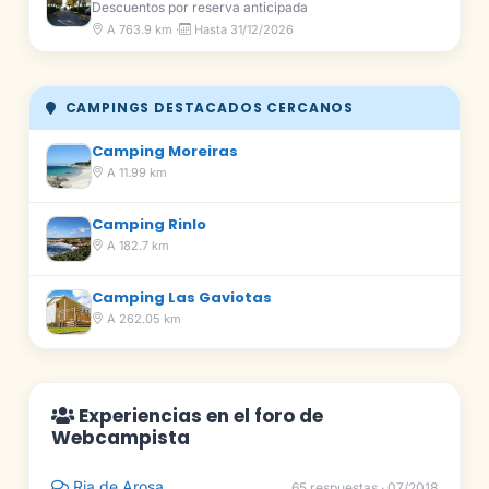
Descuentos por reserva anticipada
A 763.9 km ·
Hasta 31/12/2026
CAMPINGS DESTACADOS CERCANOS
Camping Moreiras
A 11.99 km
Camping Rinlo
A 182.7 km
Camping Las Gaviotas
A 262.05 km
Experiencias en el foro de
Webcampista
Ria de Arosa
65 respuestas · 07/2018