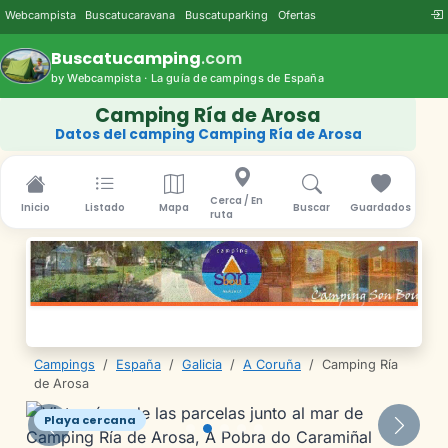
Webcampista
Buscatucaravana
Buscatuparking
Ofertas
Buscatucamping
.com
by Webcampista · La guía de campings de España
Camping Ría de Arosa
Datos del camping Camping Ría de Arosa
Cerca / En
Inicio
Listado
Mapa
Buscar
Guardados
ruta
Campings
/
España
/
Galicia
/
A Coruña
/
Camping Ría
de Arosa
Playa cercana
Anterior
Siguie