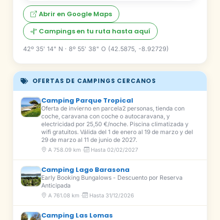
Abrir en Google Maps
Campings en tu ruta hasta aquí
42º 35' 14" N · 8º 55' 38" O (42.5875, -8.92729)
OFERTAS DE CAMPINGS CERCANOS
Camping Parque Tropical
Oferta de invierno en parcela2 personas, tienda con
coche, caravana con coche o autocaravana, y
electricidad por 25,50 €/noche. Piscina climatizada y
wifi gratuitos. Válida del 1 de enero al 19 de marzo y del
29 de marzo al 11 de junio de 2027.
A 758.09 km ·
Hasta 02/02/2027
Camping Lago Barasona
Early Booking Bungalows - Descuento por Reserva
Anticipada
A 761.08 km ·
Hasta 31/12/2026
Camping Las Lomas