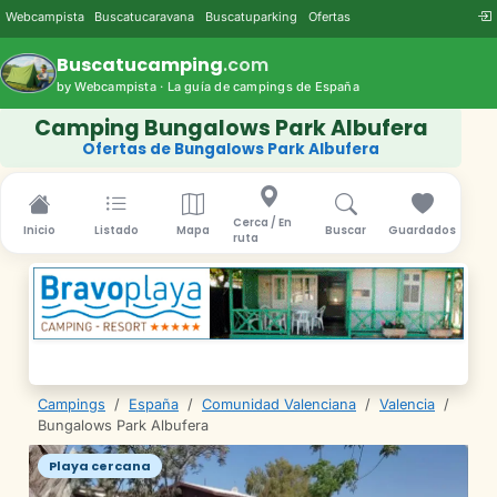
Webcampista
Buscatucaravana
Buscatuparking
Ofertas
Buscatucamping
.com
by Webcampista · La guía de campings de España
Camping Bungalows Park Albufera
Ofertas de Bungalows Park Albufera
Cerca / En
Inicio
Listado
Mapa
Buscar
Guardados
ruta
Campings
/
España
/
Comunidad Valenciana
/
Valencia
/
Bungalows Park Albufera
Playa cercana