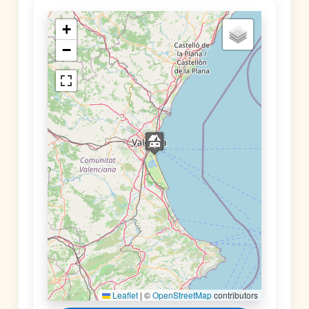
+
−
Leaflet
|
©
OpenStreetMap
contributors