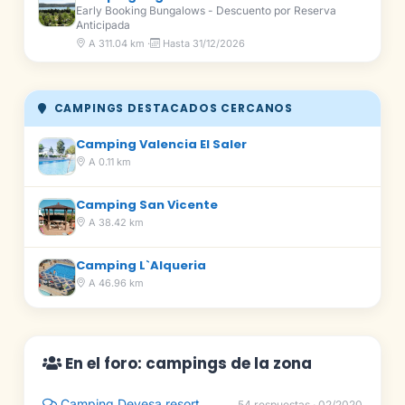
Early Booking Bungalows - Descuento por Reserva
Anticipada
A 311.04 km ·
Hasta 31/12/2026
CAMPINGS DESTACADOS CERCANOS
Camping Valencia El Saler
A 0.11 km
Camping San Vicente
A 38.42 km
Camping L`Alqueria
A 46.96 km
En el foro: campings de la zona
Camping Devesa resort
54 respuestas · 02/2020