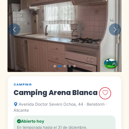
Anterior
Siguie
CAMPING
Camping Arena Blanca
Avenida Doctor Severo Ochoa, 44 · Benidorm ·
Alicante
Abierto hoy
En temporada hasta el 31 de diciembre.