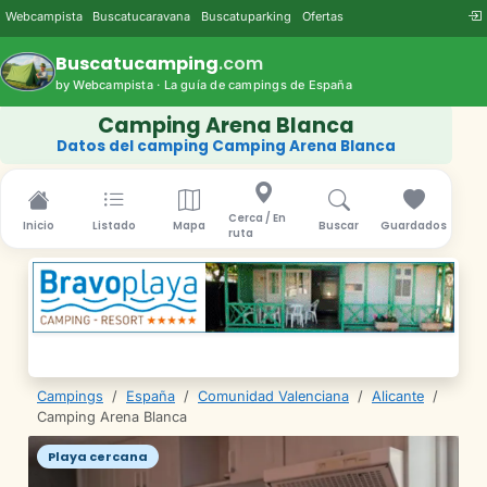
Webcampista
Buscatucaravana
Buscatuparking
Ofertas
Buscatucamping
.com
by Webcampista · La guía de campings de España
Camping Arena Blanca
Datos del camping Camping Arena Blanca
Cerca / En
Inicio
Listado
Mapa
Buscar
Guardados
ruta
Campings
/
España
/
Comunidad Valenciana
/
Alicante
/
Camping Arena Blanca
Playa cercana