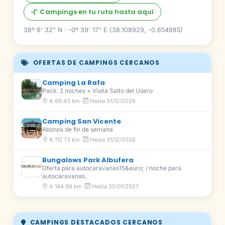
Campings en tu ruta hasta aquí
38º 6' 32" N · -0º 39' 17" E (38.108929, -0.654985)
OFERTAS DE CAMPINGS CERCANOS
Camping La Rafa
Pack: 2 noches + Visita Salto del Usero
A 89.43 km ·
Hasta 31/12/2026
Camping San Vicente
Abonos de fin de semana
A 112.73 km ·
Hasta 31/12/2026
Bungalows Park Albufera
Oferta para autocaravanas15&euro; / noche para
autocaravanas.
A 144.98 km ·
Hasta 30/01/2027
CAMPINGS DESTACADOS CERCANOS