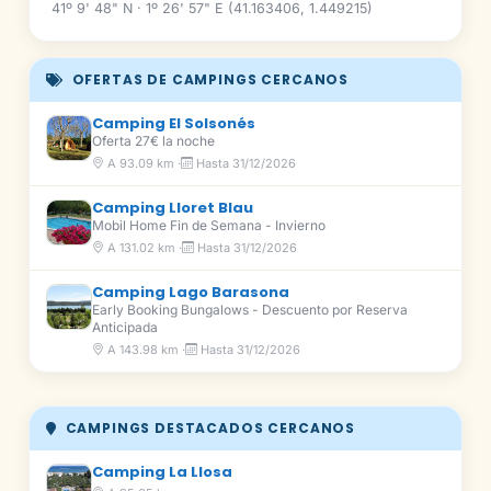
41º 9' 48" N · 1º 26' 57" E (41.163406, 1.449215)
OFERTAS DE CAMPINGS CERCANOS
Camping El Solsonés
Oferta 27€ la noche
A 93.09 km ·
Hasta 31/12/2026
Camping Lloret Blau
Mobil Home Fin de Semana - Invierno
A 131.02 km ·
Hasta 31/12/2026
Camping Lago Barasona
Early Booking Bungalows - Descuento por Reserva
Anticipada
A 143.98 km ·
Hasta 31/12/2026
CAMPINGS DESTACADOS CERCANOS
Camping La Llosa