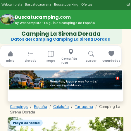
Webcampista
Buscatucaravana
Buscatuparking
Ofertas
Buscatucamping
.com
by Webcampista · La guía de campings de España
Camping La Sirena Dorada
Datos del camping Camping La Sirena Dorada
Cerca / En
Inicio
Listado
Mapa
Buscar
Guardados
ruta
Campings
/
España
/
Cataluña
/
Tarragona
/
Camping La
Sirena Dorada
Playa cercana