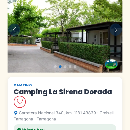
Anterior
Siguie
CAMPING
Camping La Sirena Dorada
Carretera Nacional 340, km. 1181 43839 · Creixell
Tarragona · Tarragona
Abierto hoy