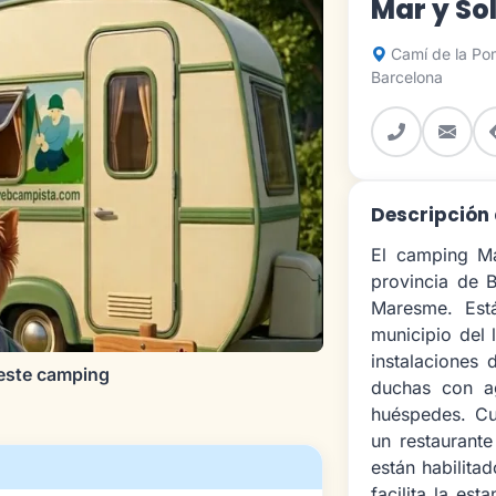
Mar y So
Camí de la Pom
Barcelona
Descripción 
El camping Ma
provincia de 
Maresme. Est
municipio del 
instalaciones 
este camping
duchas con ag
huéspedes. Cu
un restaurante
están habilita
facilita la est