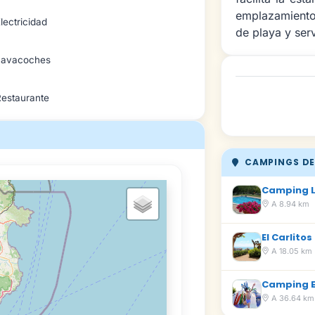
emplazamiento
lectricidad
de playa y ser
Lavacoches
Restaurante
CAMPINGS DE
Camping L
A 8.94 km
El Carlitos
A 18.05 km
Camping 
A 36.64 km