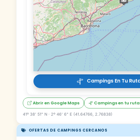
Campings En Tu Ruta
Abrir en Google Maps
Campings en tu ruta
41º 38' 51" N · 2º 46' 6" E (41.64766, 2.76838)
OFERTAS DE CAMPINGS CERCANOS