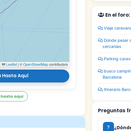
En el foro
Viaje caravan
Dónde pesar c
cercanías
Parking carav
Leaflet
|
©
OpenStreetMap
contributors
busco camping
 Hasta Aquí
Barcelona
Itinerario Bar
 hasta aquí
Preguntas f
¿Dónde