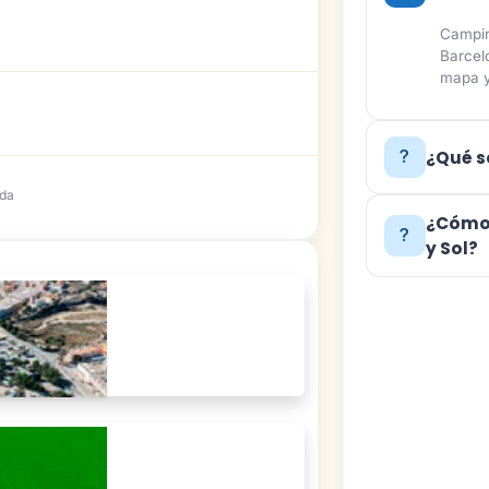
Campin
Barcel
mapa y
¿Qué s
ada
¿Cómo 
y Sol?