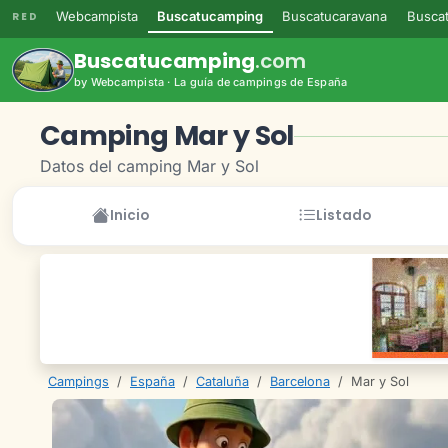
Webcampista
Buscatucamping
Buscatucaravana
Buscat
RED
Buscatucamping
.com
by Webcampista · La guía de campings de España
Camping Mar y Sol
Datos del camping Mar y Sol
Inicio
Listado
Campings
/
España
/
Cataluña
/
Barcelona
/
Mar y Sol