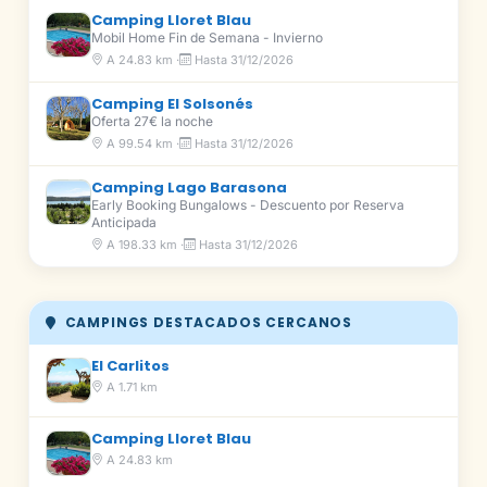
Camping Lloret Blau
Mobil Home Fin de Semana - Invierno
A 24.83 km ·
Hasta 31/12/2026
Camping El Solsonés
Oferta 27€ la noche
A 99.54 km ·
Hasta 31/12/2026
Camping Lago Barasona
Early Booking Bungalows - Descuento por Reserva
Anticipada
A 198.33 km ·
Hasta 31/12/2026
CAMPINGS DESTACADOS CERCANOS
El Carlitos
A 1.71 km
Camping Lloret Blau
A 24.83 km