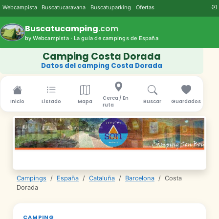
Webcampista
Buscatucaravana
Buscatuparking
Ofertas
Buscatucamping
.com
by Webcampista · La guía de campings de España
Camping Costa Dorada
Datos del camping Costa Dorada
Cerca / En
Inicio
Listado
Mapa
Buscar
Guardados
ruta
Campings
/
España
/
Cataluña
/
Barcelona
/
Costa
Dorada
CAMPING