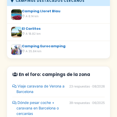
CAMPINGS DESTACADOS CERCANOS
Camping Lloret Blau
A 8.14 km
El Carlitos
A 18.82 km
Camping Eurocamping
A 35.84 km
En el foro: campings de la zona
Viaje caravana de Verona a
23 respuestas · 08/2026
Barcelona
Dónde pesar coche +
39 respuestas · 06/2025
caravana en Barcelona o
cercanías