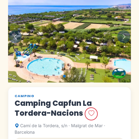
Anterior
Siguie
CAMPING
Camping Capfun La
Tordera-Nacions
Camí de la Tordera, s/n · Malgrat de Mar ·
Barcelona