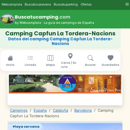
Webcampista
Buscatucaravana
Buscatuparking
Ofertas
Buscatucamping
.com
by Webcampista · La guía de campings de España
Camping Capfun La Tordera-Nacions
Datos del camping Camping Capfun La Tordera-
Nacions
Cerca / En
Inicio
Listado
Mapa
Buscar
Guardados
ruta
Campings
/
España
/
Cataluña
/
Barcelona
/
Camping
Capfun La Tordera-Nacions
Playa cercana