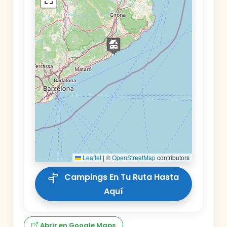
Leaflet
|
©
OpenStreetMap
contributors
Campings En Tu Ruta Hasta
Aquí
Abrir en Google Maps