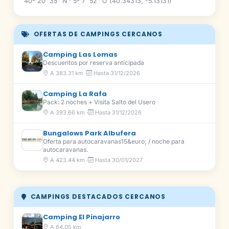
40º 20' 35" N · 5º 7' 52" O (40.34313, -5.13131)
OFERTAS DE CAMPINGS CERCANOS
Camping Las Lomas
Descuentos por reserva anticipada
A 383.31 km ·
Hasta 31/12/2026
Camping La Rafa
Pack: 2 noches + Visita Salto del Usero
A 393.66 km ·
Hasta 31/12/2026
Bungalows Park Albufera
Oferta para autocaravanas15&euro; / noche para
autocaravanas.
A 423.44 km ·
Hasta 30/01/2027
CAMPINGS DESTACADOS CERCANOS
Camping El Pinajarro
A 64.05 km