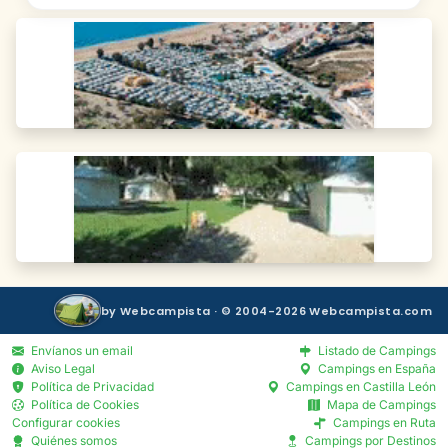
by Webcampista · © 2004-2026 Webcampista.com
Envíanos un email
Listado de Campings
Aviso Legal
Campings en España
Política de Privacidad
Campings en Castilla León
Política de Cookies
Mapa de Campings
Configurar cookies
Campings en Ruta
Quiénes somos
Campings por Destinos