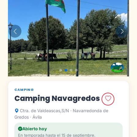
Anterior
Siguie
CAMPING
Camping Navagredos
Ctra. de Valdeascas,S/N · Navarredonda de
Gredos · Ávila
Abierto hoy
En temporada hasta el 15 de septiembre.