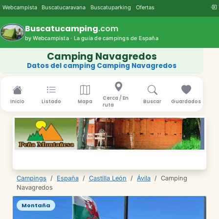
Webcampista
Buscatucaravana
Buscatuparking
Ofertas
Buscatucamping
.com
by Webcampista · La guía de campings de España
Camping Navagredos
Datos del camping Camping Navagredos
Cerca / En
Inicio
Listado
Mapa
Buscar
Guardados
ruta
Campings
/
España
/
Castilla León
/
Ávila
/
Camping
Navagredos
Montaña