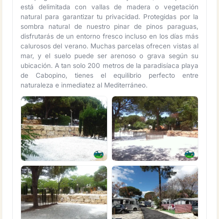
está delimitada con vallas de madera o vegetación
natural para garantizar tu privacidad. Protegidas por la
sombra natural de nuestro pinar de pinos paraguas,
disfrutarás de un entorno fresco incluso en los días más
calurosos del verano. Muchas parcelas ofrecen vistas al
mar, y el suelo puede ser arenoso o grava según su
ubicación. A tan solo 200 metros de la paradisíaca playa
de Cabopino, tienes el equilibrio perfecto entre
naturaleza e inmediatez al Mediterráneo.