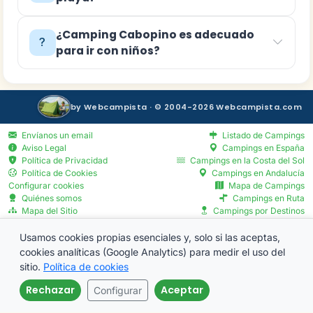
¿Camping Cabopino es adecuado
para ir con niños?
by Webcampista · © 2004-2026 Webcampista.com
Envíanos un email
Listado de Campings
Aviso Legal
Campings en España
Política de Privacidad
Campings en la Costa del Sol
Política de Cookies
Campings en Andalucía
Configurar cookies
Mapa de Campings
Quiénes somos
Campings en Ruta
Mapa del Sitio
Campings por Destinos
Blog
Servicios por Provincia
Menú Profesionales
Usamos cookies propias esenciales y, solo si las aceptas,
cookies analíticas (Google Analytics) para medir el uso del
sitio.
Política de cookies
Rechazar
Aceptar
Configurar
Llamar
Email