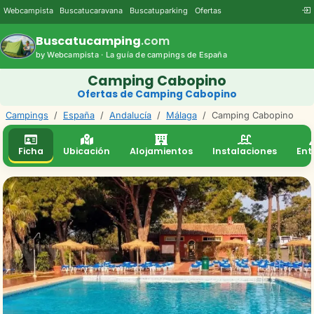
Webcampista
Buscatucaravana
Buscatuparking
Ofertas
Buscatucamping
.com
by Webcampista · La guía de campings de España
Camping Cabopino
Ofertas de Camping Cabopino
Campings
/
España
/
Andalucía
/
Málaga
/
Camping Cabopino
Ficha
Ubicación
Alojamientos
Instalaciones
Ent