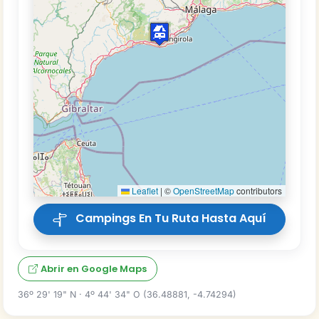
Leaflet
|
©
OpenStreetMap
contributors
Campings En Tu Ruta Hasta Aquí
Abrir en Google Maps
36º 29' 19" N · 4º 44' 34" O (36.48881, -4.74294)