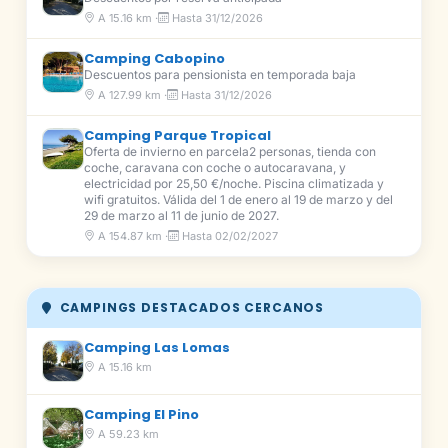
A 15.16 km ·
Hasta 31/12/2026
Camping Cabopino
Descuentos para pensionista en temporada baja
A 127.99 km ·
Hasta 31/12/2026
Camping Parque Tropical
Oferta de invierno en parcela2 personas, tienda con
coche, caravana con coche o autocaravana, y
electricidad por 25,50 €/noche. Piscina climatizada y
wifi gratuitos. Válida del 1 de enero al 19 de marzo y del
29 de marzo al 11 de junio de 2027.
A 154.87 km ·
Hasta 02/02/2027
CAMPINGS DESTACADOS CERCANOS
Camping Las Lomas
A 15.16 km
Camping El Pino
A 59.23 km