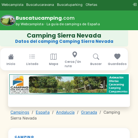
Webcampista
Buscatucaravana
Buscatuparking
Ofertas
Buscatucamping
.com
by Webcampista · La guía de campings de España
Camping Sierra Nevada
Datos del camping Camping Sierra Nevada
Cerca / En
Inicio
Listado
Mapa
Buscar
Guardados
ruta
Campings
/
España
/
Andalucía
/
Granada
/
Camping
Sierra Nevada
CAMPING