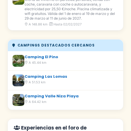
coche, caravana con coche o autocaravana, y
electricidad por 25,50 €/noche. Piscina climatizada y
wifi gratuitos. Válida del 1 de enero al 19 de marzo y del
29 de marzo al 11 de junio de 2027.
A 148.86 km ·
Hasta 02/02/2027
CAMPINGS DESTACADOS CERCANOS
Camping El Pino
A 45.44 km
Camping Las Lomas
A 51.53 km
Camping Valle Niza Playa
A 64.42 km
Experiencias en el foro de