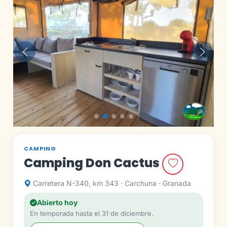
Anterior
Siguie
CAMPING
Camping Don Cactus
Carretera N-340, km 343 · Carchuna · Granada
Abierto hoy
En temporada hasta el 31 de diciembre.