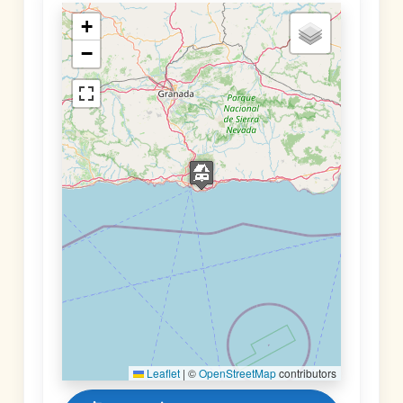
+
−
Leaflet
|
©
OpenStreetMap
contributors