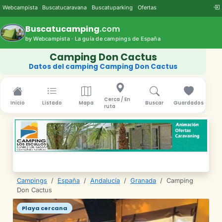
Webcampista
Buscatucaravana
Buscatuparking
Ofertas
Buscatucamping
.com
by Webcampista · La guía de campings de España
Camping Don Cactus
Datos del camping Camping Don Cactus
Cerca / En
Inicio
Listado
Mapa
Buscar
Guardados
ruta
Campings
/
España
/
Andalucía
/
Granada
/
Camping
Don Cactus
Playa cercana