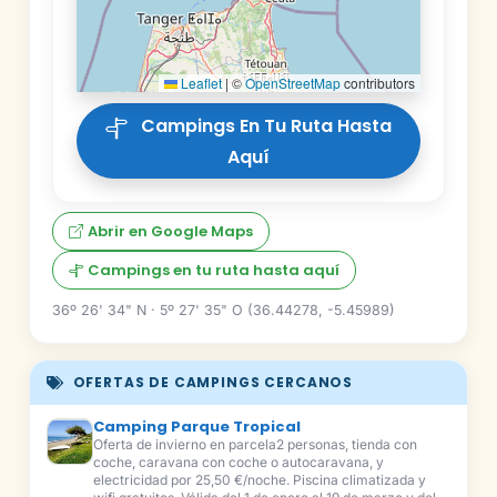
Leaflet
|
©
OpenStreetMap
contributors
Campings En Tu Ruta Hasta
Aquí
Abrir en Google Maps
Campings en tu ruta hasta aquí
36º 26' 34" N · 5º 27' 35" O (36.44278, -5.45989)
OFERTAS DE CAMPINGS CERCANOS
Camping Parque Tropical
Oferta de invierno en parcela2 personas, tienda con
coche, caravana con coche o autocaravana, y
electricidad por 25,50 €/noche. Piscina climatizada y