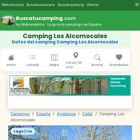
Webcampista
Buscatucaravana
Buscatuparking
Ofertas
Buscatucamping
.com
by Webcampista · La guía de campings de España
Camping Los Alcornocales
Datos del camping Camping Los Alcornocales
Cerca / En
Inicio
Listado
Mapa
Buscar
Guardados
ruta
Campings
/
España
/
Andalucía
/
Cádiz
/
Camping Los
Alcornocales
Lago / río