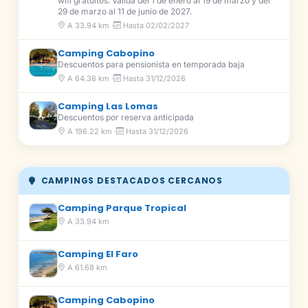
wifi gratuitos. Válida del 1 de enero al 19 de marzo y del
29 de marzo al 11 de junio de 2027.
A 33.94 km ·
Hasta 02/02/2027
Camping Cabopino
Descuentos para pensionista en temporada baja
A 64.38 km ·
Hasta 31/12/2026
Camping Las Lomas
Descuentos por reserva anticipada
A 196.22 km ·
Hasta 31/12/2026
CAMPINGS DESTACADOS CERCANOS
Camping Parque Tropical
A 33.94 km
Camping El Faro
A 61.68 km
Camping Cabopino