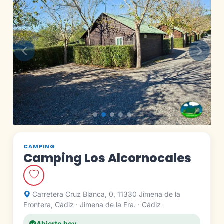
Anterior
Siguie
CAMPING
Camping Los Alcornocales
Carretera Cruz Blanca, 0, 11330 Jimena de la
Frontera, Cádiz · Jimena de la Fra. · Cádiz
Abierto hoy