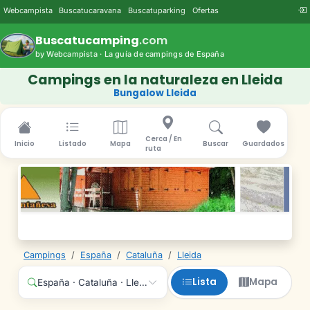
Webcampista
Buscatucaravana
Buscatuparking
Ofertas
Buscatucamping
.com
by Webcampista · La guía de campings de España
Campings en la naturaleza en Lleida
Bungalow Lleida
Cerca / En
Inicio
Listado
Mapa
Buscar
Guardados
ruta
Campings
/
España
/
Cataluña
/
Lleida
Lista
Mapa
España · Cataluña · Lleida · Cualquier servicio