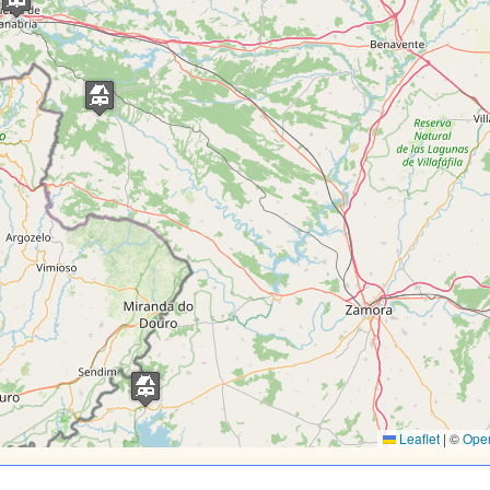
Leaflet
|
©
Ope