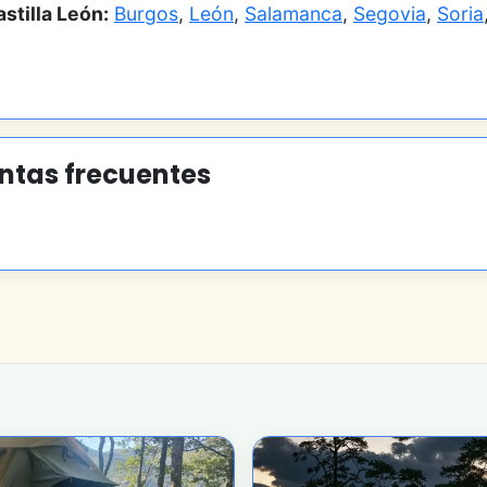
stilla León:
Burgos
,
León
,
Salamanca
,
Segovia
,
Soria
ntas frecuentes