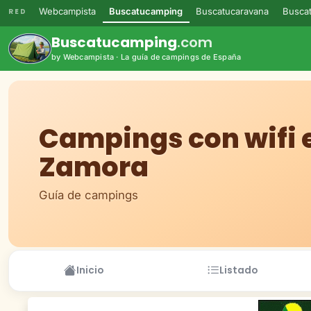
Webcampista
Buscatucamping
Buscatucaravana
Buscat
RED
Buscatucamping
.com
by Webcampista · La guía de campings de España
Campings con wifi 
Zamora
Guía de campings
Inicio
Listado