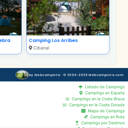
lebra
Camping Los Arribes
Cibanal
by Webcampista · © 2004-2026 Webcampista.com
Listado de Campings
Campings en España
Campings en la Costa Brava
Campings en la Costa Dorada
Mapa de Campings
Campings en Ruta
Campings por Destinos