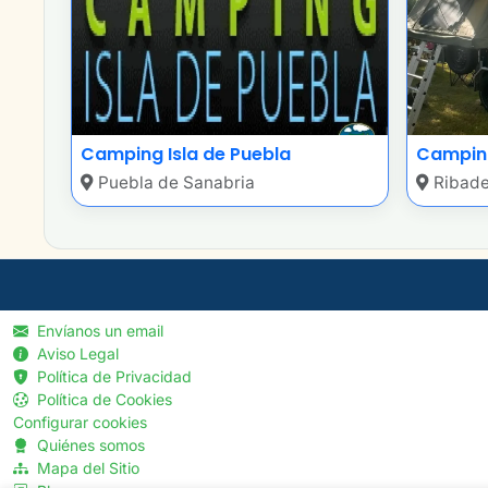
Camping Isla de Puebla
Camping
Puebla de Sanabria
Ribade
Envíanos un email
Aviso Legal
Política de Privacidad
Política de Cookies
Configurar cookies
Quiénes somos
Mapa del Sitio