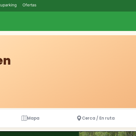
uparking
Ofertas
en
Mapa
Cerca / En ruta