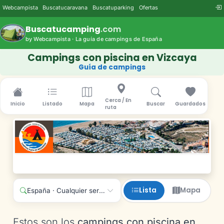
Webcampista
Buscatucaravana
Buscatuparking
Ofertas
Buscatucamping
.com
by Webcampista · La guía de campings de España
Campings con piscina en Vizcaya
Guía de campings
Cerca / En
Inicio
Listado
Mapa
Buscar
Guardados
ruta
Lista
Mapa
España · Cualquier servicio
Estos son los
campings con piscina en