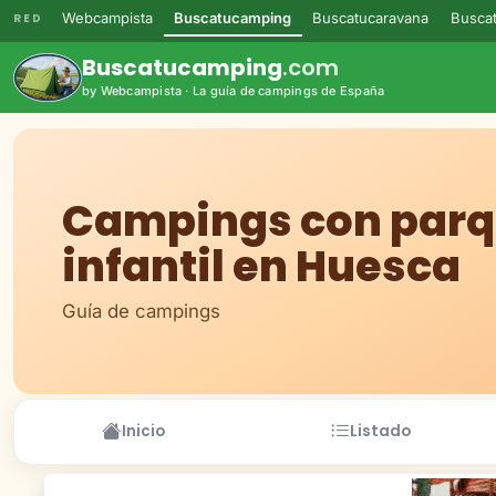
Webcampista
Buscatucamping
Buscatucaravana
Buscat
RED
Buscatucamping
.com
by Webcampista · La guía de campings de España
Campings con par
infantil en Huesca
Guía de campings
Inicio
Listado