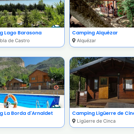
g Lago Barasona
Camping Alquézar
bla de Castro
Alquézar
 La Borda d'Arnaldet
Camping Ligüerre de Cin
Ligüerre de Cinca