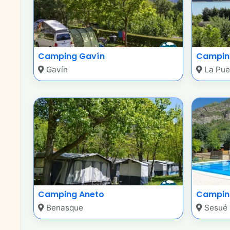
Camping Gavín
Campin
Gavín
La Pue
Camping Aneto
Camping
Benasque
Sesué