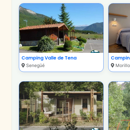
Camping Valle de Tena
Camping
Senegüé
Morillo