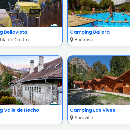
 Bellavista
Camping Baliera
bla de Castro
Bonansa
 Valle de Hecho
Camping Los Vives
Saravillo