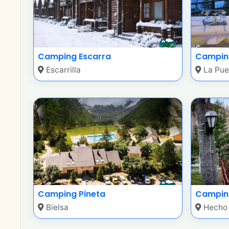
Camping Escarra
Camping
Escarrilla
La Pue
Camping Pineta
Camping
Bielsa
Hecho