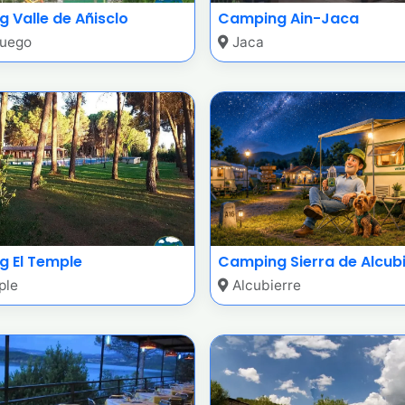
 Valle de Añisclo
Camping Ain-Jaca
uego
Jaca
 El Temple
Camping Sierra de Alcub
ple
Alcubierre