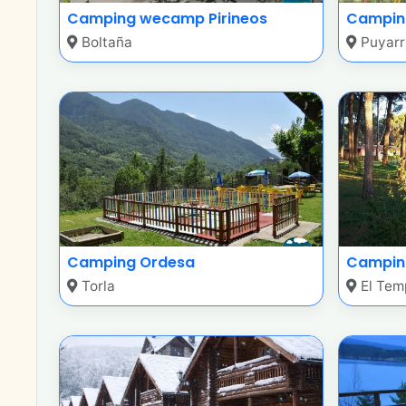
Camping wecamp Pirineos
Camping
Boltaña
Puyarr
Camping Ordesa
Camping
Torla
El Tem