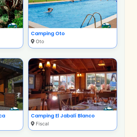
Camping Oto
Oto
ca
Camping El Jabalí Blanco
Fiscal