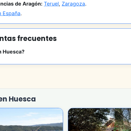
incias de Aragón:
Teruel
,
Zaragoza
.
en España
.
ntas frecuentes
en Huesca?
 en Huesca