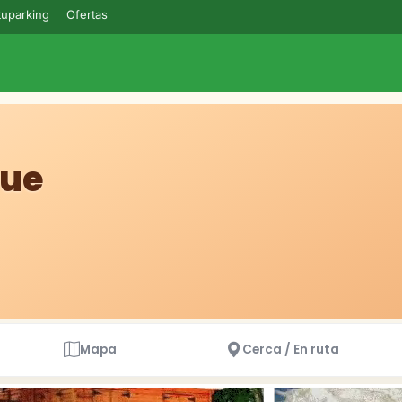
uparking
Ofertas
que
Mapa
Cerca / En ruta